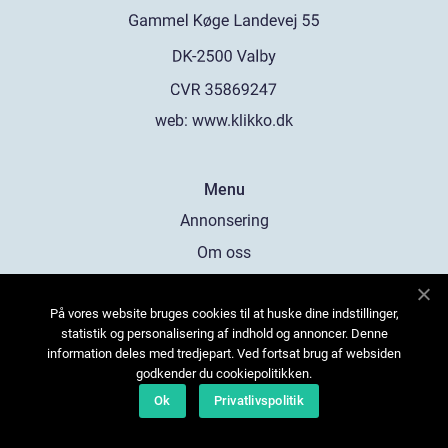
web:
www.klikko.dk
Menu
Annonsering
Om oss
Cookies
På vores website bruges cookies til at huske dine indstillinger,
Kontakta oss
statistik og personalisering af indhold og annoncer. Denne
Sitemap
information deles med tredjepart. Ved fortsat brug af websiden
godkender du cookiepolitikken.
Ok
Privatlivspolitik