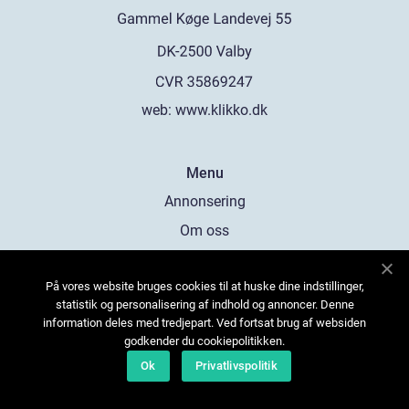
web:
www.klikko.dk
Menu
Annonsering
Om oss
Cookies
På vores website bruges cookies til at huske dine indstillinger,
Kontakta oss
statistik og personalisering af indhold og annoncer. Denne
Sitemap
information deles med tredjepart. Ved fortsat brug af websiden
godkender du cookiepolitikken.
Ok
Privatlivspolitik