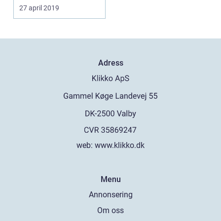
företagsfilm. Att best...
27 april 2019
Adress
web:
www.klikko.dk
Menu
Annonsering
Om oss