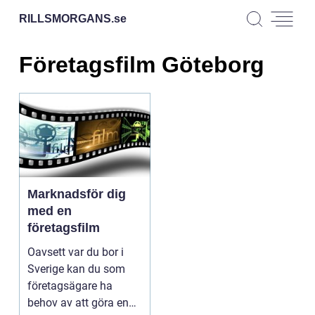
RILLSMORGANS.
se
Företagsfilm Göteborg
Marknadsför dig
med en
företagsfilm
Oavsett var du bor i
Sverige kan du som
företagsägare ha
behov av att göra en