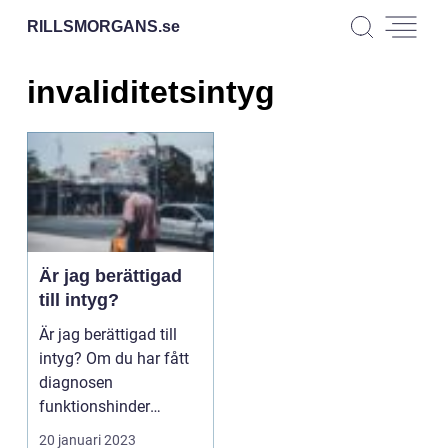
RILLSMORGANS.
se
invaliditetsintyg
Är jag berättigad
till intyg?
Är jag berättigad till
intyg? Om du har fått
diagnosen
funktionshinder
kanske du undrar om
20 januari 2023