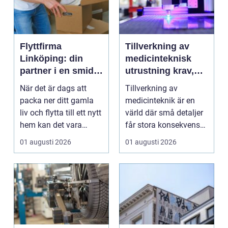
Flyttfirma
Tillverkning av
Linköping: din
medicinteknisk
partner i en smidig
utrustning krav,
flytt
kvalitet och
När det är dags att
Tillverkning av
precision
packa ner ditt gamla
medicinteknik är en
liv och flytta till ett nytt
värld där små detaljer
hem kan det vara
får stora konsekvenser.
&ou...
En liten avvikels...
01 augusti 2026
01 augusti 2026