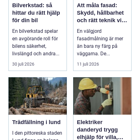
Bilverkstad: så
Att måla fasad:
hittar du rätt hjälp
Skydd, hållbarhet
för din bil
och rätt teknik vid
fasadmålning
En bilverkstad spelar
En välgjord
en avgörande roll för
fasadmålning är mer
bilens säkerhet,
än bara ny färg på
livslängd och andra...
väggarna. De...
30 juli 2026
11 juli 2026
Trädfällning i lund
Elektriker
danderyd trygg
I den pittoreska staden
elhjälp för villa,