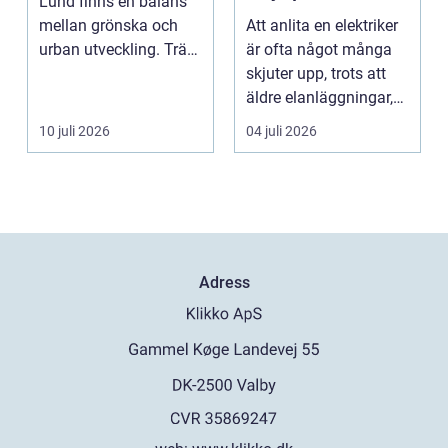
Lund finns en balans
lägenhet och
mellan grönska och
Att anlita en elektriker
företag
urban utveckling. Träd
är ofta något många
är inte bara ...
skjuter upp, trots att
äldre elanläggningar,
provisoris...
10 juli 2026
04 juli 2026
Adress