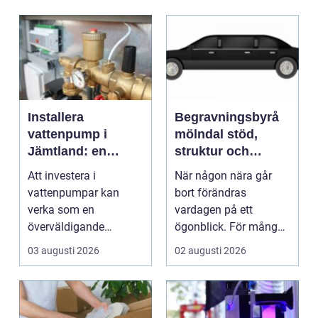
Installera
Begravningsbyrå
vattenpump i
mölndal stöd,
Jämtland: en
struktur och
guide till hållbara
omtanke i en svår
Att investera i
När någon nära går
och effektiva
tid
vattenpumpar kan
bort förändras
lösningar
verka som en
vardagen på ett
överväldigande
ögonblick. För många i
uppgift, speciellt om
Mölndal blir första
03 augusti 2026
02 augusti 2026
man bor...
frågan:...