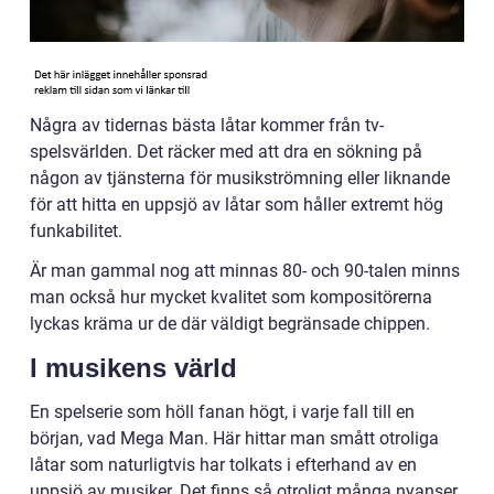
Några av tidernas bästa låtar kommer från tv-
spelsvärlden. Det räcker med att dra en sökning på
någon av tjänsterna för musikströmning eller liknande
för att hitta en uppsjö av låtar som håller extremt hög
funkabilitet.
Är man gammal nog att minnas 80- och 90-talen minns
man också hur mycket kvalitet som kompositörerna
lyckas kräma ur de där väldigt begränsade chippen.
I musikens värld
En spelserie som höll fanan högt, i varje fall till en
början, vad Mega Man. Här hittar man smått otroliga
låtar som naturligtvis har tolkats i efterhand av en
uppsjö av musiker. Det finns så otroligt många nyanser