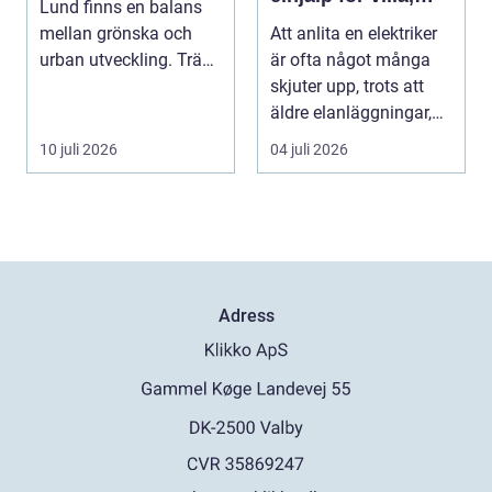
Lund finns en balans
lägenhet och
mellan grönska och
Att anlita en elektriker
företag
urban utveckling. Träd
är ofta något många
är inte bara ...
skjuter upp, trots att
äldre elanläggningar,
provisoris...
10 juli 2026
04 juli 2026
Adress