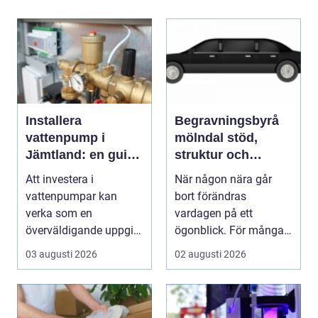
Installera
Begravningsbyrå
vattenpump i
mölndal stöd,
Jämtland: en guide
struktur och
till hållbara och
omtanke i en svår
Att investera i
När någon nära går
effektiva lösningar
tid
vattenpumpar kan
bort förändras
verka som en
vardagen på ett
överväldigande uppgift,
ögonblick. För många i
speciellt om man bor...
Mölndal blir första
03 augusti 2026
02 augusti 2026
frågan:...