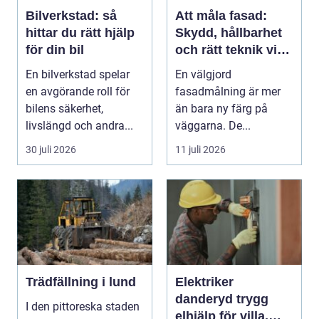
Bilverkstad: så
Att måla fasad:
hittar du rätt hjälp
Skydd, hållbarhet
för din bil
och rätt teknik vid
fasadmålning
En bilverkstad spelar
En välgjord
en avgörande roll för
fasadmålning är mer
bilens säkerhet,
än bara ny färg på
livslängd och andra...
väggarna. De...
30 juli 2026
11 juli 2026
Trädfällning i lund
Elektriker
danderyd trygg
I den pittoreska staden
elhjälp för villa,