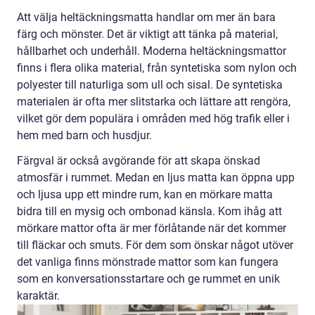
Att välja heltäckningsmatta handlar om mer än bara
färg och mönster. Det är viktigt att tänka på material,
hållbarhet och underhåll. Moderna heltäckningsmattor
finns i flera olika material, från syntetiska som nylon och
polyester till naturliga som ull och sisal. De syntetiska
materialen är ofta mer slitstarka och lättare att rengöra,
vilket gör dem populära i områden med hög trafik eller i
hem med barn och husdjur.
Färgval är också avgörande för att skapa önskad
atmosfär i rummet. Medan en ljus matta kan öppna upp
och ljusa upp ett mindre rum, kan en mörkare matta
bidra till en mysig och ombonad känsla. Kom ihåg att
mörkare mattor ofta är mer förlåtande när det kommer
till fläckar och smuts. För dem som önskar något utöver
det vanliga finns mönstrade mattor som kan fungera
som en konversationsstartare och ge rummet en unik
karaktär.