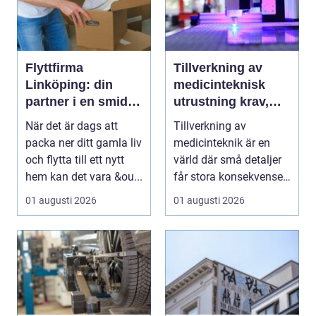
Flyttfirma
Tillverkning av
Linköping: din
medicinteknisk
partner i en smidig
utrustning krav,
flytt
kvalitet och
När det är dags att
Tillverkning av
precision
packa ner ditt gamla liv
medicinteknik är en
och flytta till ett nytt
värld där små detaljer
hem kan det vara &ou...
får stora konsekvenser.
En liten avvikels...
01 augusti 2026
01 augusti 2026