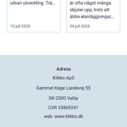
företag
urban utveckling. Träd
är ofta något många
är inte bara ...
skjuter upp, trots att
äldre elanläggningar,
provisoris...
10 juli 2026
04 juli 2026
Adress
web:
www.klikko.dk