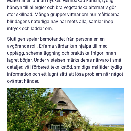
Maten är en annan nyckel. Hembakad känsla, tydlig
hänsyn till allergier och bra vegetariska alternativ gör
stor skillnad. Många grupper vittnar om hur måltiderna
blir dagens naturliga nav här möts alla, samlar ihop
intryck och laddar om.
Slutligen spelar bemötandet från personalen en
avgörande roll. Erfarna värdar kan hjälpa till med
upplägg, schemaläggning och praktiska frågor innan
lägret börjar. Under vistelsen märks deras närvaro i små
detaljer: väl förberett teknikstöd, smidiga måltider, tydlig
information och ett lugnt sätt att lösa problem när något
oväntat händer.