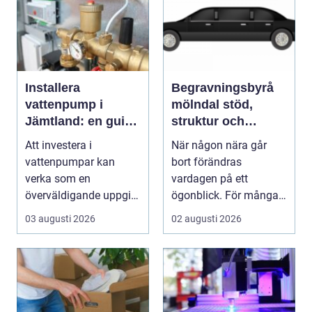
Installera
Begravningsbyrå
vattenpump i
mölndal stöd,
Jämtland: en guide
struktur och
till hållbara och
omtanke i en svår
Att investera i
När någon nära går
effektiva lösningar
tid
vattenpumpar kan
bort förändras
verka som en
vardagen på ett
överväldigande uppgift,
ögonblick. För många i
speciellt om man bor...
Mölndal blir första
03 augusti 2026
02 augusti 2026
frågan:...