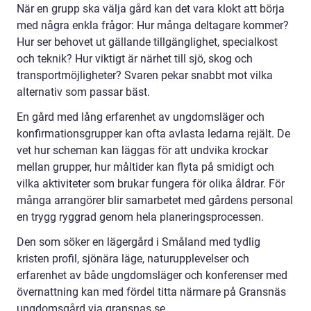
När en grupp ska välja gård kan det vara klokt att börja
med några enkla frågor: Hur många deltagare kommer?
Hur ser behovet ut gällande tillgänglighet, specialkost
och teknik? Hur viktigt är närhet till sjö, skog och
transportmöjligheter? Svaren pekar snabbt mot vilka
alternativ som passar bäst.
En gård med lång erfarenhet av ungdomsläger och
konfirmationsgrupper kan ofta avlasta ledarna rejält. De
vet hur scheman kan läggas för att undvika krockar
mellan grupper, hur måltider kan flyta på smidigt och
vilka aktiviteter som brukar fungera för olika åldrar. För
många arrangörer blir samarbetet med gårdens personal
en trygg ryggrad genom hela planeringsprocessen.
Den som söker en lägergård i Småland med tydlig
kristen profil, sjönära läge, naturupplevelser och
erfarenhet av både ungdomsläger och konferenser med
övernattning kan med fördel titta närmare på Gransnäs
ungdomsgård via gransnas.se.