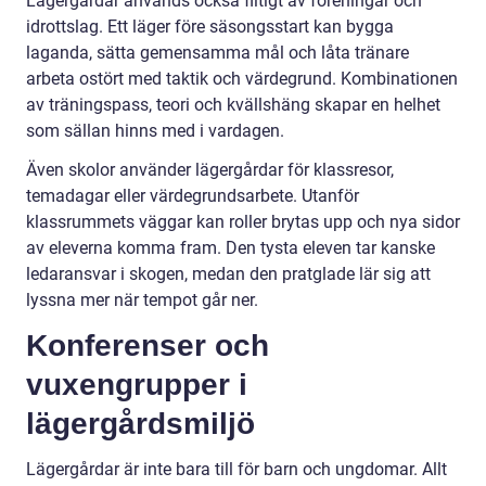
Lägergårdar används också flitigt av föreningar och
idrottslag. Ett läger före säsongsstart kan bygga
laganda, sätta gemensamma mål och låta tränare
arbeta ostört med taktik och värdegrund. Kombinationen
av träningspass, teori och kvällshäng skapar en helhet
som sällan hinns med i vardagen.
Även skolor använder lägergårdar för klassresor,
temadagar eller värdegrundsarbete. Utanför
klassrummets väggar kan roller brytas upp och nya sidor
av eleverna komma fram. Den tysta eleven tar kanske
ledaransvar i skogen, medan den pratglade lär sig att
lyssna mer när tempot går ner.
Konferenser och
vuxengrupper i
lägergårdsmiljö
Lägergårdar är inte bara till för barn och ungdomar. Allt