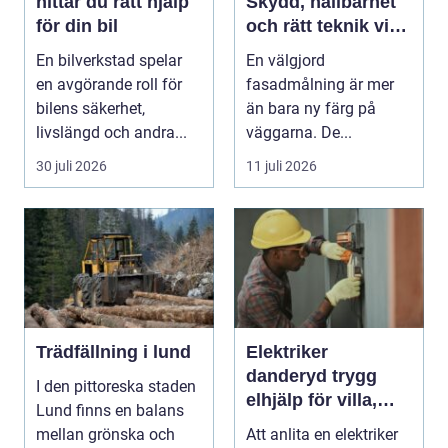
hittar du rätt hjälp
Skydd, hållbarhet
för din bil
och rätt teknik vid
fasadmålning
En bilverkstad spelar
En välgjord
en avgörande roll för
fasadmålning är mer
bilens säkerhet,
än bara ny färg på
livslängd och andra...
väggarna. De...
30 juli 2026
11 juli 2026
Trädfällning i lund
Elektriker
danderyd trygg
I den pittoreska staden
elhjälp för villa,
Lund finns en balans
lägenhet och
mellan grönska och
Att anlita en elektriker