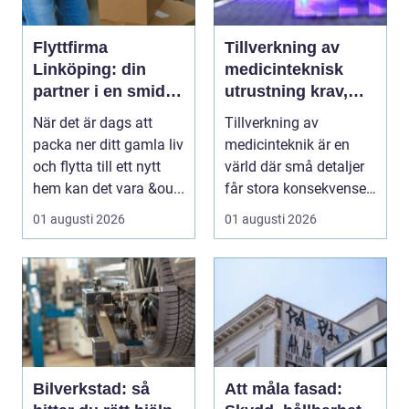
Flyttfirma
Tillverkning av
Linköping: din
medicinteknisk
partner i en smidig
utrustning krav,
flytt
kvalitet och
När det är dags att
Tillverkning av
precision
packa ner ditt gamla liv
medicinteknik är en
och flytta till ett nytt
värld där små detaljer
hem kan det vara &ou...
får stora konsekvenser.
En liten avvikels...
01 augusti 2026
01 augusti 2026
Bilverkstad: så
Att måla fasad: