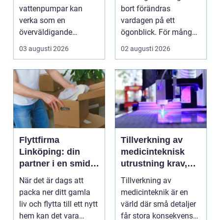
och effektiva
tid
vattenpumpar kan
bort förändras
lösningar
verka som en
vardagen på ett
överväldigande
ögonblick. För många i
uppgift, speciellt om
Mölndal blir första
03 augusti 2026
02 augusti 2026
man bor...
frågan:...
Flyttfirma
Tillverkning av
Linköping: din
medicinteknisk
partner i en smidig
utrustning krav,
flytt
kvalitet och
När det är dags att
Tillverkning av
precision
packa ner ditt gamla
medicinteknik är en
liv och flytta till ett nytt
värld där små detaljer
hem kan det vara
får stora konsekvenser.