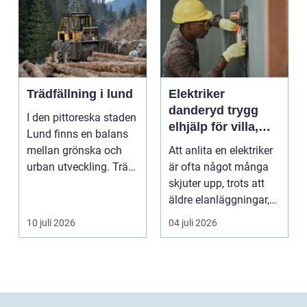
Trädfällning i lund
Elektriker
danderyd trygg
I den pittoreska staden
elhjälp för villa,
Lund finns en balans
lägenhet och
mellan grönska och
Att anlita en elektriker
företag
urban utveckling. Träd
är ofta något många
är inte bara ...
skjuter upp, trots att
äldre elanläggningar,
provisoris...
10 juli 2026
04 juli 2026