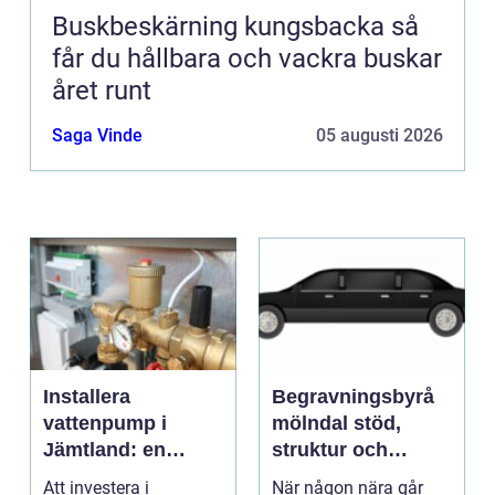
Buskbeskärning kungsbacka så
får du hållbara och vackra buskar
året runt
Saga Vinde
05 augusti 2026
Installera
Begravningsbyrå
vattenpump i
mölndal stöd,
Jämtland: en
struktur och
guide till hållbara
omtanke i en svår
Att investera i
När någon nära går