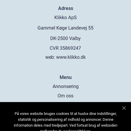
Adress
web:
www.klikko.dk
Menu
Annonsering
Om oss
Cookies
På vores website bruges cookies til at huske dine indstillinger,
Kontakta oss
statistik og personalisering af indhold og annoncer. Denne
Sitemap
information deles med tredjepart. Ved fortsat brug af websiden