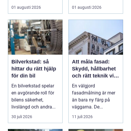
&ou...
En liten avvikels...
01 augusti 2026
01 augusti 2026
Bilverkstad: så
Att måla fasad:
hittar du rätt hjälp
Skydd, hållbarhet
för din bil
och rätt teknik vid
fasadmålning
En bilverkstad spelar
En välgjord
en avgörande roll för
fasadmålning är mer
bilens säkerhet,
än bara ny färg på
livslängd och andra...
väggarna. De...
30 juli 2026
11 juli 2026