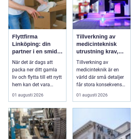
Flyttfirma
Tillverkning av
Linköping: din
medicinteknisk
partner i en smidig
utrustning krav,
flytt
kvalitet och
När det är dags att
Tillverkning av
precision
packa ner ditt gamla
medicinteknik är en
liv och flytta till ett nytt
värld där små detaljer
hem kan det vara
får stora konsekvenser.
&ou...
En liten avvikels...
01 augusti 2026
01 augusti 2026