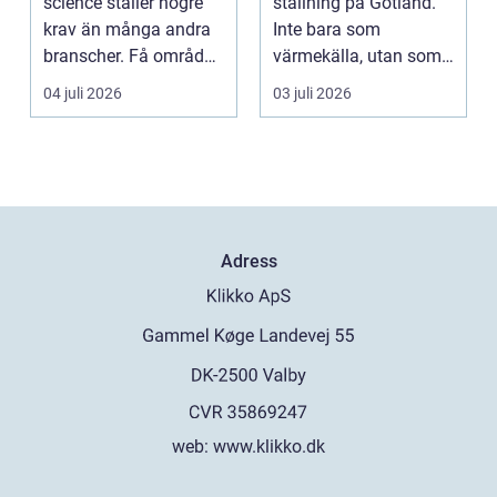
science ställer högre
ställning på Gotland.
krav än många andra
Inte bara som
branscher. Få områden
värmekälla, utan som
kombinerar så ...
en del av vardagen. I
04 juli 2026
03 juli 2026
mång...
Adress
web:
www.klikko.dk