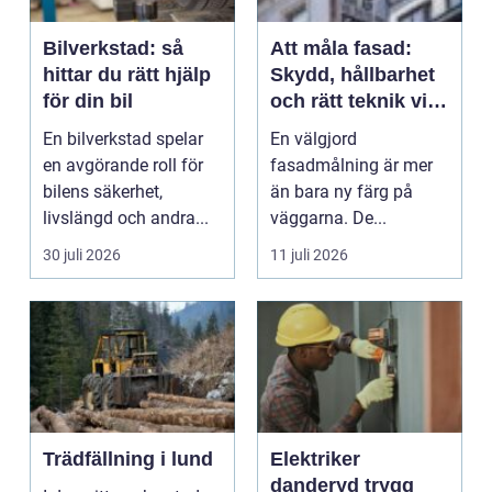
Bilverkstad: så
Att måla fasad:
hittar du rätt hjälp
Skydd, hållbarhet
för din bil
och rätt teknik vid
fasadmålning
En bilverkstad spelar
En välgjord
en avgörande roll för
fasadmålning är mer
bilens säkerhet,
än bara ny färg på
livslängd och andra...
väggarna. De...
30 juli 2026
11 juli 2026
Trädfällning i lund
Elektriker
danderyd trygg