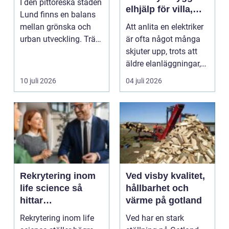
I den pittoreska staden
elhjälp för villa,
Lund finns en balans
lägenhet och
mellan grönska och
Att anlita en elektriker
företag
urban utveckling. Träd
är ofta något många
är inte bara ...
skjuter upp, trots att
äldre elanläggningar,
provisoris...
10 juli 2026
04 juli 2026
Rekrytering inom
Ved visby kvalitet,
life science så
hållbarhet och
hittar
värme på gotland
verksamheter rätt
Rekrytering inom life
Ved har en stark
kompetens