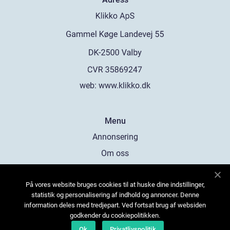
web:
www.klikko.dk
Menu
Annonsering
Om oss
Cookies
På vores website bruges cookies til at huske dine indstillinger,
Kontakta oss
statistik og personalisering af indhold og annoncer. Denne
Sitemap
information deles med tredjepart. Ved fortsat brug af websiden
godkender du cookiepolitikken.
Ok
Privatlivspolitik