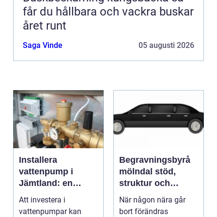
får du hållbara och vackra buskar
året runt
Saga Vinde
05 augusti 2026
Installera
Begravningsbyrå
vattenpump i
mölndal stöd,
Jämtland: en
struktur och
guide till hållbara
omtanke i en svår
Att investera i
När någon nära går
och effektiva
tid
vattenpumpar kan
bort förändras