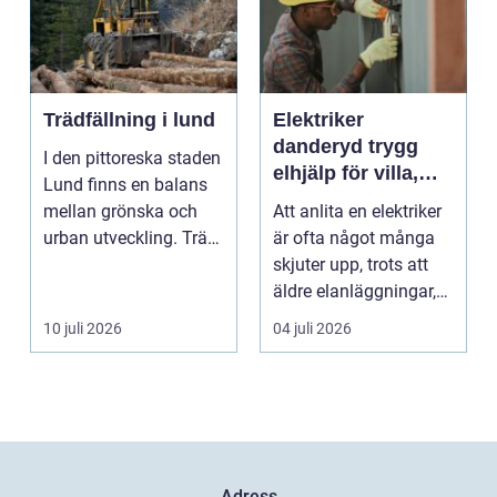
Trädfällning i lund
Elektriker
danderyd trygg
I den pittoreska staden
elhjälp för villa,
Lund finns en balans
lägenhet och
mellan grönska och
Att anlita en elektriker
företag
urban utveckling. Träd
är ofta något många
är inte bara ...
skjuter upp, trots att
äldre elanläggningar,
provisoris...
10 juli 2026
04 juli 2026
Adress