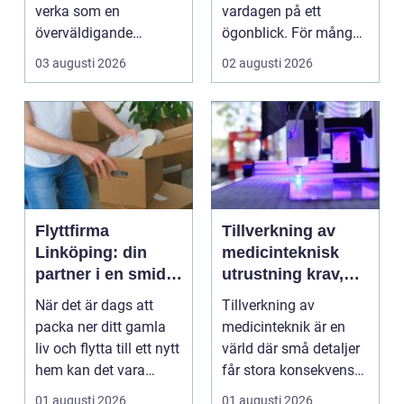
lösningar
verka som en
vardagen på ett
överväldigande
ögonblick. För många i
uppgift, speciellt om
Mölndal blir första
03 augusti 2026
02 augusti 2026
man bor...
frågan:...
Flyttfirma
Tillverkning av
Linköping: din
medicinteknisk
partner i en smidig
utrustning krav,
flytt
kvalitet och
När det är dags att
Tillverkning av
precision
packa ner ditt gamla
medicinteknik är en
liv och flytta till ett nytt
värld där små detaljer
hem kan det vara
får stora konsekvenser.
&ou...
En liten avvikels...
01 augusti 2026
01 augusti 2026