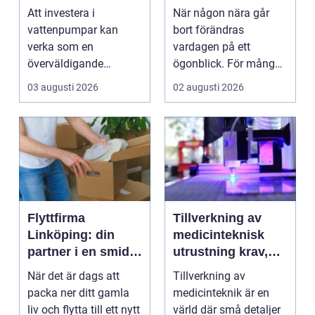
guide till hållbara
omtanke i en svår
Att investera i
När någon nära går
och effektiva
tid
vattenpumpar kan
bort förändras
lösningar
verka som en
vardagen på ett
överväldigande
ögonblick. För många i
uppgift, speciellt om
Mölndal blir första
03 augusti 2026
02 augusti 2026
man bor...
frågan:...
Flyttfirma
Tillverkning av
Linköping: din
medicinteknisk
partner i en smidig
utrustning krav,
flytt
kvalitet och
När det är dags att
Tillverkning av
precision
packa ner ditt gamla
medicinteknik är en
liv och flytta till ett nytt
värld där små detaljer