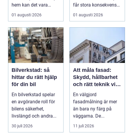
hem kan det vara
får stora konsekvenser.
&ou...
En liten avvikels...
01 augusti 2026
01 augusti 2026
Bilverkstad: så
Att måla fasad:
hittar du rätt hjälp
Skydd, hållbarhet
för din bil
och rätt teknik vid
fasadmålning
En bilverkstad spelar
En välgjord
en avgörande roll för
fasadmålning är mer
bilens säkerhet,
än bara ny färg på
livslängd och andra...
väggarna. De...
30 juli 2026
11 juli 2026