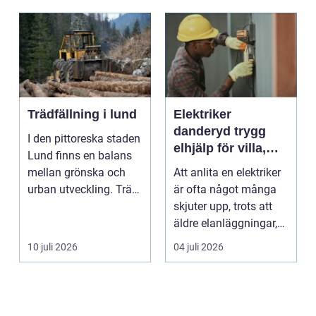
Trädfällning i lund
Elektriker
danderyd trygg
I den pittoreska staden
elhjälp för villa,
Lund finns en balans
lägenhet och
mellan grönska och
Att anlita en elektriker
företag
urban utveckling. Träd
är ofta något många
är inte bara ...
skjuter upp, trots att
äldre elanläggningar,
provisoris...
10 juli 2026
04 juli 2026