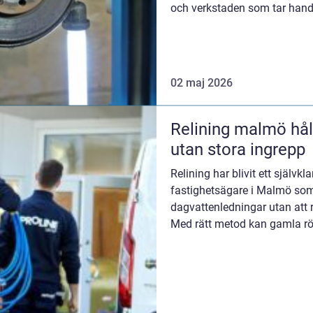
och verkstaden som tar hand
verkstad...
02 maj 2026
Relining malmö hållbar rörrenovering
utan stora ingrepp
Relining har blivit ett självkl
fastighetsägare i Malmö som 
dagvattenledningar utan att 
Med rätt metod kan gamla rör 
livslängd och bättre...