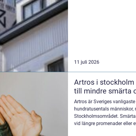
11 juli 2026
Artros i stockholm moderna möjligheter
till mindre smärta 
Artros är Sveriges vanligast
hundratusentals människor,
Stockholmsområdet. Smärta
vid längre promenader eller e
saker som att gå i trappor, bä