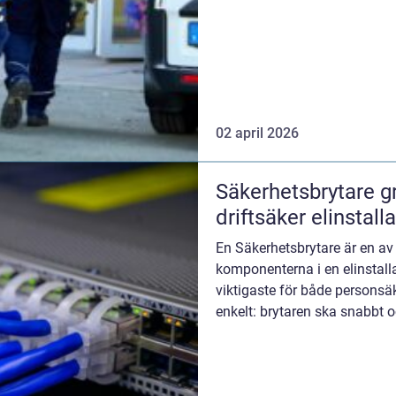
02 april 2026
Säkerhetsbrytare grunden för trygg och
driftsäker elinstall
En Säkerhetsbrytare är en a
komponenterna i en elinstall
viktigaste för både personsäk
enkelt: brytaren ska snabbt o
anläggningsdel, ...