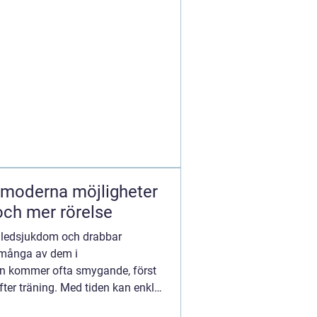
och mer rörelse
e ledsjukdom och drabbar
 många av dem i
n kommer ofta smygande, först
fter träning. Med tiden kan enkla
ra matk...