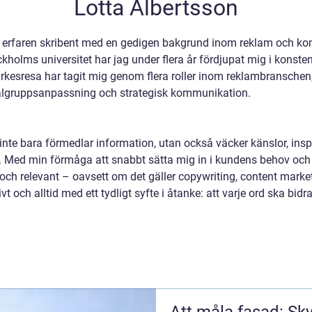
Lotta Albertsson
n erfaren skribent med en gedigen bakgrund inom reklam och kom
olms universitet har jag under flera år fördjupat mig i konst
rkesresa har tagit mig genom flera roller inom reklambranschen,
lgruppsanpassning och strategisk kommunikation.
 inte bara förmedlar information, utan också väcker känslor, inspi
. Med min förmåga att snabbt sätta mig in i kundens behov och a
ch relevant – oavsett om det gäller copywriting, content market
ivt och alltid med ett tydligt syfte i åtanke: att varje ord ska bidr