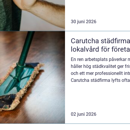
30 juni 2026
Carutcha städfirma professione
lokalvård för företa
En ren arbetsplats påverkar 
håller hög städkvalitet ger fr
och ett mer professionellt in
Carutcha städfirma lyfts oft
genomtän...
02 juni 2026