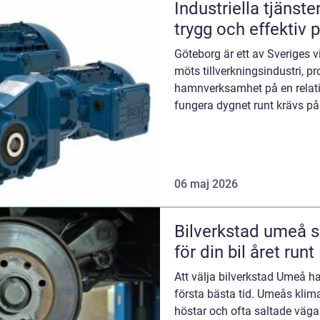
Industriella tjänster i gö
trygg och effektiv 
Göteborg är ett av Sveriges vi
möts tillverkningsindustri, pr
hamnverksamhet på en relativt
fungera dygnet runt krävs påli
tjäns...
06 maj 2026
Bilverkstad umeå så hittar du rätt hjälp
för din bil året runt
Att välja bilverkstad Umeå h
första bästa tid. Umeås klimat
höstar och ofta saltade vägar