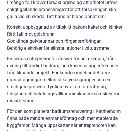
I många fall kräver försäkringsbolag att arbetet utförs
enligt gällande branschregler för att försäkringen ska
gälla vid en skada. Det handlar bland annat om:
Korrekt uppbyggnad av tätskikt bakom kakel och klinker
Rätt fall mot golvbrunn
Godkända golvbrunnar och rörgenomföringar
Behörig elektriker för elinstallationer i våtutrymme
En seriös entreprenör tar ansvar för hela kedjan, från
rivning till färdigt badrum, och kan visa upp referenser
från liknande projekt. För kunden innebär det färre
gränsdragningar mellan olika yrkesgrupper och en
smidigare process. Tydliga avtal om omfattning,
tidsplan och betalningsvillkor minskar också risken för
missförstånd.
För den som planerar badrumsrenovering i Katrineholm
finns både mindre enmansföretag och mer etablerade
byggfirmor. Många uppskattar när entreprenören kan