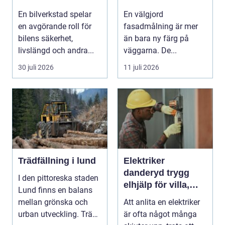
fasadmålning
En bilverkstad spelar
En välgjord
en avgörande roll för
fasadmålning är mer
bilens säkerhet,
än bara ny färg på
livslängd och andra...
väggarna. De...
30 juli 2026
11 juli 2026
Trädfällning i lund
Elektriker
danderyd trygg
I den pittoreska staden
elhjälp för villa,
Lund finns en balans
lägenhet och
mellan grönska och
Att anlita en elektriker
företag
urban utveckling. Träd
är ofta något många