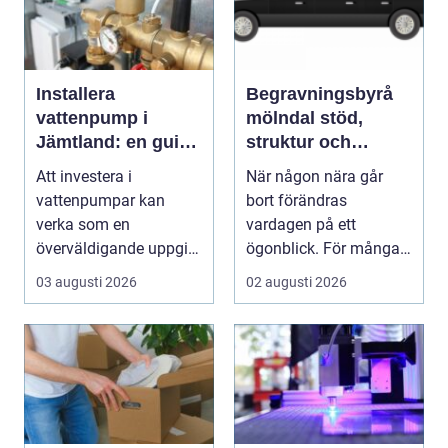
Installera
Begravningsbyrå
vattenpump i
mölndal stöd,
Jämtland: en guide
struktur och
till hållbara och
omtanke i en svår
Att investera i
När någon nära går
effektiva lösningar
tid
vattenpumpar kan
bort förändras
verka som en
vardagen på ett
överväldigande uppgift,
ögonblick. För många i
speciellt om man bor...
Mölndal blir första
03 augusti 2026
02 augusti 2026
frågan:...