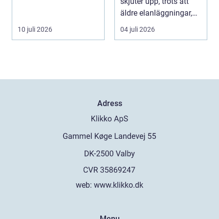
är inte bara ...
skjuter upp, trots att
äldre elanläggningar,
provisoris...
10 juli 2026
04 juli 2026
Adress
web:
www.klikko.dk
Menu