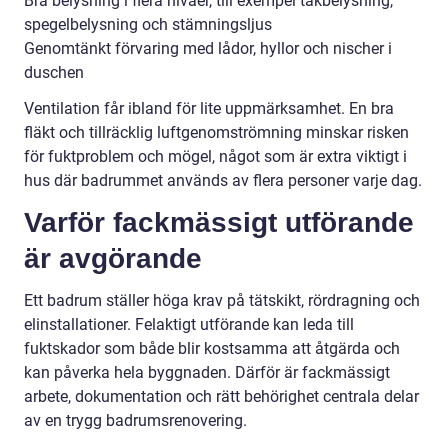
Bra belysning i flera nivåer, till exempel takbelysning,
spegelbelysning och stämningsljus
Genomtänkt förvaring med lådor, hyllor och nischer i
duschen
Ventilation får ibland för lite uppmärksamhet. En bra
fläkt och tillräcklig luftgenomströmning minskar risken
för fuktproblem och mögel, något som är extra viktigt i
hus där badrummet används av flera personer varje dag.
Varför fackmässigt utförande
är avgörande
Ett badrum ställer höga krav på tätskikt, rördragning och
elinstallationer. Felaktigt utförande kan leda till
fuktskador som både blir kostsamma att åtgärda och
kan påverka hela byggnaden. Därför är fackmässigt
arbete, dokumentation och rätt behörighet centrala delar
av en trygg badrumsrenovering.