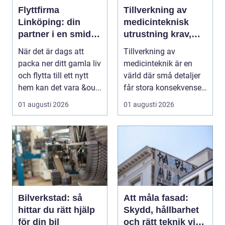
Flyttfirma
Tillverkning av
Linköping: din
medicinteknisk
partner i en smidig
utrustning krav,
flytt
kvalitet och
När det är dags att
Tillverkning av
precision
packa ner ditt gamla liv
medicinteknik är en
och flytta till ett nytt
värld där små detaljer
hem kan det vara &ou...
får stora konsekvenser.
En liten avvikels...
01 augusti 2026
01 augusti 2026
Bilverkstad: så
Att måla fasad:
hittar du rätt hjälp
Skydd, hållbarhet
för din bil
och rätt teknik vid