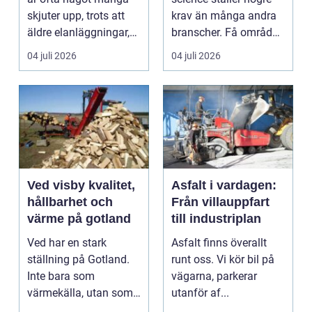
skjuter upp, trots att
krav än många andra
äldre elanläggningar,
branscher. Få områden
provisoris...
kombinerar så ...
04 juli 2026
04 juli 2026
Ved visby kvalitet,
Asfalt i vardagen:
hållbarhet och
Från villauppfart
värme på gotland
till industriplan
Ved har en stark
Asfalt finns överallt
ställning på Gotland.
runt oss. Vi kör bil på
Inte bara som
vägarna, parkerar
värmekälla, utan som
utanför af...
en del av vardagen. I