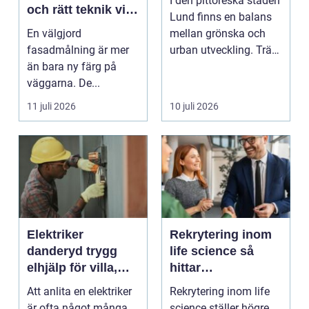
I den pittoreska staden
och rätt teknik vid
Lund finns en balans
fasadmålning
En välgjord
mellan grönska och
fasadmålning är mer
urban utveckling. Träd
än bara ny färg på
är inte bara ...
väggarna. De...
11 juli 2026
10 juli 2026
Elektriker
Rekrytering inom
danderyd trygg
life science så
elhjälp för villa,
hittar
lägenhet och
verksamheter rätt
Att anlita en elektriker
Rekrytering inom life
företag
kompetens
är ofta något många
science ställer högre