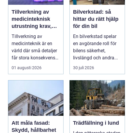
Tillverkning av
Bilverkstad: så
medicinteknisk
hittar du rätt hjälp
utrustning krav,
för din bil
kvalitet och
Tillverkning av
En bilverkstad spelar
precision
medicinteknik är en
en avgörande roll för
värld där små detaljer
bilens säkerhet,
får stora konsekvenser.
livslängd och andra...
En liten avvikels...
01 augusti 2026
30 juli 2026
Att måla fasad:
Trädfällning i lund
Skydd, hållbarhet