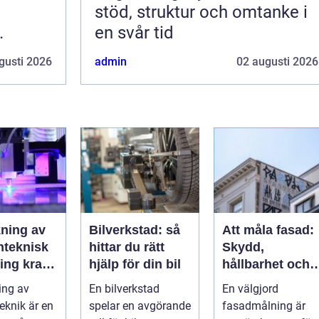
stöd, struktur och omtanke i
en svår tid
gusti 2026
admin
02 augusti 2026
kning av
Bilverkstad: så
Att måla fasad:
nteknisk
hittar du rätt
Skydd,
 krav,
hjälp för din bil
hållbarhet och
t och
rätt teknik vid
ing av
En bilverkstad
En välgjord
ion
fasadmålning
eknik är en
spelar en avgörande
fasadmålning är