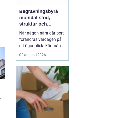
Begravningsbyrå
mölndal stöd,
struktur och
omtanke i en svår
När någon nära går bort
tid
förändras vardagen på
ett ögonblick. För många
i Mölndal blir första
02 augusti 2026
frågan: var börjar man?
En begravningsbyrå
Mölndal hjälper
till att ta
hand om både d...