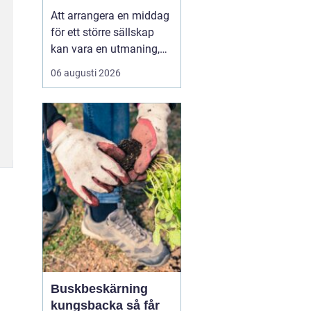
Stockholm
Att arrangera en middag
för ett större sällskap
kan vara en utmaning,
men det är också en
06 augusti 2026
möjlighet att skapa ett
fantastiskt minne.
Många faktorer spelar in
när man ska välja rätt
ställe f&oum...
Buskbeskärning
kungsbacka så får