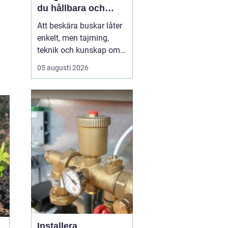
du hållbara och
vackra buskar året
Att beskära buskar låter
runt
enkelt, men tajming,
teknik och kunskap om
varje arts behov avgör
05 augusti 2026
resultatet. I Kungsbacka,
med kustklimat, blåst
och ibland tunga
snölaster, ställs lite extra
krav på både planering
och utförande. Rätt
beskärning ger friskar...
Installera