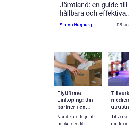
Jämtland: en guide till
hållbara och effektiva
lösningar
Simon Hagberg
03 au
Flyttfirma
Tillver
Linköping: din
medici
partner i en
utrustning
smidig flytt
kvalite
När det är dags att
Tillverkn
precis
packa ner ditt
medicint