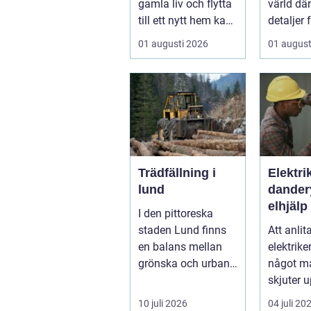
gamla liv och flytta
värld dä
till ett nytt hem kan
detaljer 
det vara &ou...
konsekve
01 augusti 2026
01 august
liten avvi
Trädfällning i
Elektri
lund
danderyd t
elhjälp 
I den pittoreska
lägenh
staden Lund finns
Att anlit
företag
en balans mellan
elektrike
grönska och urban
något m
utveckling. Träd är
skjuter u
inte bara ...
äldre
10 juli 2026
04 juli 20