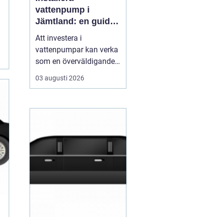
vattenpump i
Jämtland: en guide
till hållbara och
Att investera i
effektiva lösningar
vattenpumpar kan verka
som en överväldigande
uppgift, speciellt om
03 augusti 2026
man bor i ett så unikt
och naturskönt område
som Jämtland. Med sitt
varierande klimat och
robusta miljö är det
viktigt att v&...