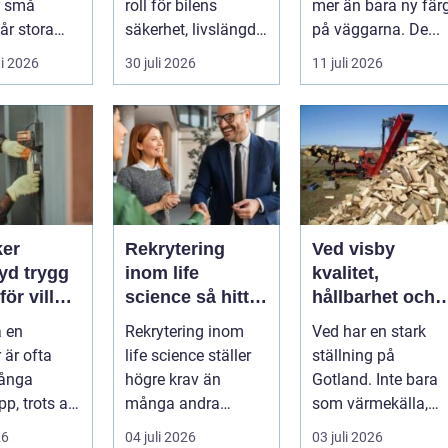
r små
roll för bilens
mer än bara ny fär
får stora
säkerhet, livslängd
på väggarna. De...
nser. En
och andra...
i 2026
30 juli 2026
11 juli 2026
kels...
ker
Rekrytering
Ved visby
rygg
inom life
kvalitet,
för villa,
science så hittar
hållbarhet och
et och
verksamheter
värme på
a en
Rekrytering inom
Ved har en stark
rätt kompetens
gotland
r är ofta
life science ställer
ställning på
ånga
högre krav än
Gotland. Inte bara
pp, trots att
många andra
som värmekälla,
branscher. Få
utan som en del av
26
04 juli 2026
03 juli 2026