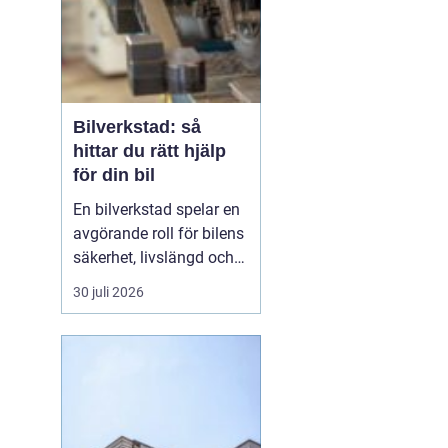
avancerad tekn...
Bilverkstad: så
hittar du rätt hjälp
för din bil
En bilverkstad spelar en
avgörande roll för bilens
säkerhet, livslängd och
andrahandsvärde. Ändå
30 juli 2026
väntar många tills en
varningslampa tänds
eller bilen börjar låta
konstigt innan de sö...