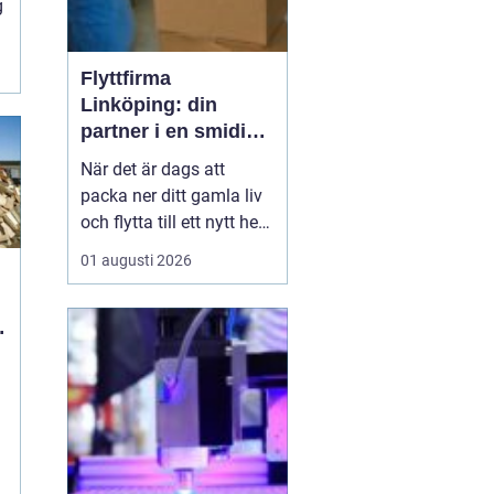
g
Flyttfirma
Linköping: din
partner i en smidig
flytt
När det är dags att
packa ner ditt gamla liv
och flytta till ett nytt hem
kan det vara
01 augusti 2026
överväldigande att tänka
på allt som behöver
göras. Att anlita en
professionell flyttfirma
kan vara det bästa
beslute...