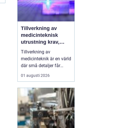
Tillverkning av
medicinteknisk
utrustning krav,
kvalitet och
Tillverkning av
precision
medicinteknik är en värld
där små detaljer får
stora konsekvenser. En
01 augusti 2026
liten avvikelse i en
komponent kan påverka
hur en hel apparat
fungerar, och i
förlängningen
patientens säkerhet.
Därför kombinerar
moderna verkstäder