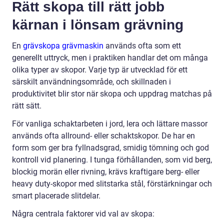
Rätt skopa till rätt jobb
kärnan i lönsam grävning
En
grävskopa grävmaskin
används ofta som ett
generellt uttryck, men i praktiken handlar det om många
olika typer av skopor. Varje typ är utvecklad för ett
särskilt användningsområde, och skillnaden i
produktivitet blir stor när skopa och uppdrag matchas på
rätt sätt.
För vanliga schaktarbeten i jord, lera och lättare massor
används ofta allround- eller schaktskopor. De har en
form som ger bra fyllnadsgrad, smidig tömning och god
kontroll vid planering. I tunga förhållanden, som vid berg,
blockig morän eller rivning, krävs kraftigare berg- eller
heavy duty-skopor med slitstarka stål, förstärkningar och
smart placerade slitdelar.
Några centrala faktorer vid val av skopa: