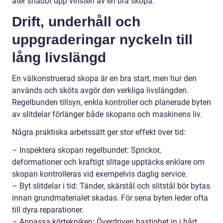
äter snabbt upp vinsten av en bra skopa.
Drift, underhåll och
uppgraderingar nyckeln till
lång livslängd
En välkonstruerad skopa är en bra start, men hur den
används och sköts avgör den verkliga livslängden.
Regelbunden tillsyn, enkla kontroller och planerade byten
av slitdelar förlänger både skopans och maskinens liv.
Några praktiska arbetssätt ger stor effekt över tid:
– Inspektera skopan regelbundet: Sprickor,
deformationer och kraftigt slitage upptäcks enklare om
skopan kontrolleras vid exempelvis daglig service.
– Byt slitdelar i tid: Tänder, skärstål och slitstål bör bytas
innan grundmaterialet skadas. För sena byten leder ofta
till dyra reparationer.
– Anpassa körtekniken: Överdriven hastighet in i hårt