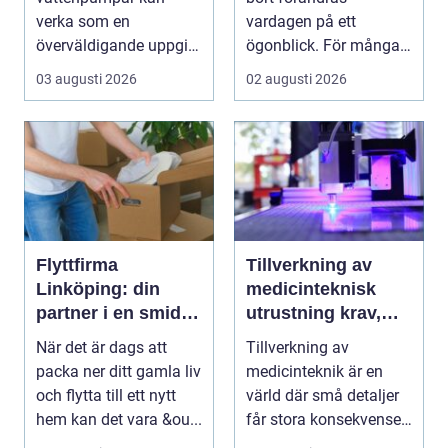
verka som en
vardagen på ett
överväldigande uppgift,
ögonblick. För många i
speciellt om man bor...
Mölndal blir första
03 augusti 2026
02 augusti 2026
frågan:...
Flyttfirma
Tillverkning av
Linköping: din
medicinteknisk
partner i en smidig
utrustning krav,
flytt
kvalitet och
När det är dags att
Tillverkning av
precision
packa ner ditt gamla liv
medicinteknik är en
och flytta till ett nytt
värld där små detaljer
hem kan det vara &ou...
får stora konsekvenser.
En liten avvikels...