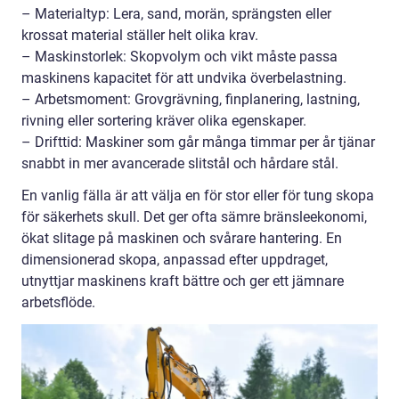
– Materialtyp: Lera, sand, morän, sprängsten eller
krossat material ställer helt olika krav.
– Maskinstorlek: Skopvolym och vikt måste passa
maskinens kapacitet för att undvika överbelastning.
– Arbetsmoment: Grovgrävning, finplanering, lastning,
rivning eller sortering kräver olika egenskaper.
– Drifttid: Maskiner som går många timmar per år tjänar
snabbt in mer avancerade slitstål och hårdare stål.
En vanlig fälla är att välja en för stor eller för tung skopa
för säkerhets skull. Det ger ofta sämre bränsleekonomi,
ökat slitage på maskinen och svårare hantering. En
dimensionerad skopa, anpassad efter uppdraget,
utnyttjar maskinens kraft bättre och ger ett jämnare
arbetsflöde.