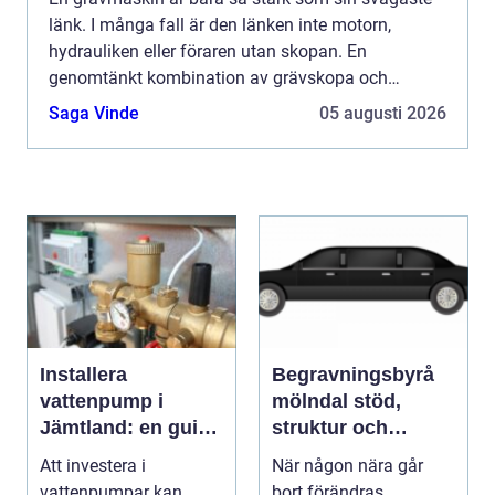
länk. I många fall är den länken inte motorn,
hydrauliken eller föraren utan skopan. En
genomtänkt kombination av grävskopa och
grävmaskin avgör hur effektivt maskinen arbetar,
Saga Vinde
05 augusti 2026
hur länge utrustningen hå...
Installera
Begravningsbyrå
vattenpump i
mölndal stöd,
Jämtland: en guide
struktur och
till hållbara och
omtanke i en svår
Att investera i
När någon nära går
effektiva lösningar
tid
vattenpumpar kan
bort förändras