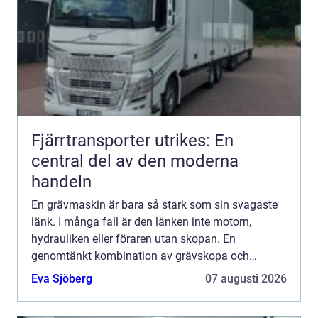
Fjärrtransporter utrikes: En
central del av den moderna
handeln
En grävmaskin är bara så stark som sin svagaste
länk. I många fall är den länken inte motorn,
hydrauliken eller föraren utan skopan. En
genomtänkt kombination av grävskopa och
grävmaskin avgör hur effektivt maskinen arbetar,
Eva Sjöberg
07 augusti 2026
hur länge utrustningen hå...