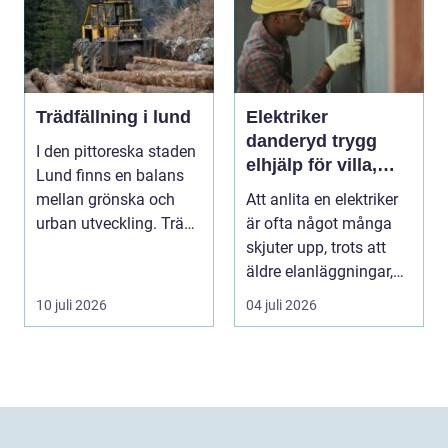
Trädfällning i lund
Elektriker
danderyd trygg
I den pittoreska staden
elhjälp för villa,
Lund finns en balans
lägenhet och
mellan grönska och
Att anlita en elektriker
företag
urban utveckling. Träd
är ofta något många
är inte bara ...
skjuter upp, trots att
äldre elanläggningar,
provisoris...
10 juli 2026
04 juli 2026