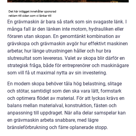
En grävmaskin är bara så stark som sin svagaste länk. I
många fall är den länken inte motorn, hydrauliken eller
föraren utan skopan. En genomtänkt kombination av
grävskopa och grävmaskin avgör hur effektivt maskinen
arbetar, hur länge utrustningen håller och hur bra
slutresultat som levereras. Valet av skopa blir därför en
strategisk fråga, både för entreprenörer och maskinägare
som vill få ut maximal nytta av sin investering.
En modern skopa behöver tåla hög belastning, slitage
och stötar, samtidigt som den ska vara lätt, formstark
och optimera flödet av material. För att lyckas krävs en
balans mellan materialval, konstruktion, fästen och
anpassning till uppdraget. När alla delar samspelar kan
en grävmaskin arbeta snabbare, med lägre
bränsleförbrukning och färre oplanerade stopp.