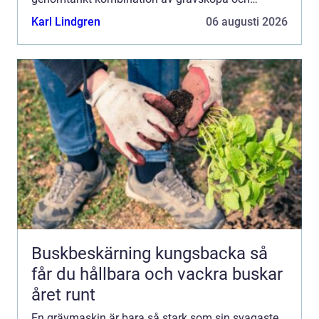
grävmaskin avgör hur effektivt maskinen arbetar,
Karl Lindgren
06 augusti 2026
hur länge utrustningen hå...
Buskbeskärning kungsbacka så
får du hållbara och vackra buskar
året runt
En grävmaskin är bara så stark som sin svagaste