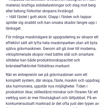
material, kraftiga sidobelastningar och slag mot berg
eller betong förkortar skopans livslängd.
– Håll fästet i gott skick: Glapp i fästen och tappar
sprider sig snabbt och kan orsaka skador längre upp i
länkaget.
För många maskinägare är uppgradering av skopor ett
effektivt sätt att lyfta hela maskinparken utan att byta
själva grävmaskinen. Genom att gå över till moderna,
viktoptimerade skopor med bättre stål och smartare
slitdelar kan både produktionskapacitet och
bränsleeffektivitet förbättras markant.
När en entreprenör ser på grävmaskinen som ett
komplett system, där skopa, fäste, maskin och uppdrag
ska harmoniera, uppstår nya möjligheter. Tiden i
produktion ökar, stillestånd minskar och föraren får ett
verktyg som är mer förutsägbart och lättjobbat. På en
konkurrensutsatt marknad är det ofta just den typen av