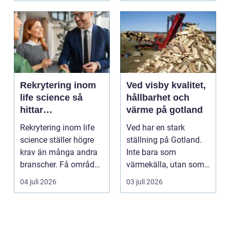
Rekrytering inom
Ved visby kvalitet,
life science så
hållbarhet och
hittar
värme på gotland
verksamheter rätt
Rekrytering inom life
Ved har en stark
kompetens
science ställer högre
ställning på Gotland.
krav än många andra
Inte bara som
branscher. Få områden
värmekälla, utan som
kombinerar så ...
en del av vardagen. I
04 juli 2026
03 juli 2026
mång...