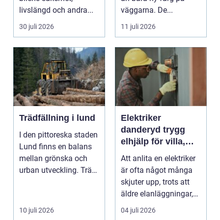
livslängd och andra...
väggarna. De...
30 juli 2026
11 juli 2026
Trädfällning i lund
Elektriker
danderyd trygg
I den pittoreska staden
elhjälp för villa,
Lund finns en balans
lägenhet och
mellan grönska och
Att anlita en elektriker
företag
urban utveckling. Träd
är ofta något många
är inte bara ...
skjuter upp, trots att
äldre elanläggningar,
provisoris...
10 juli 2026
04 juli 2026