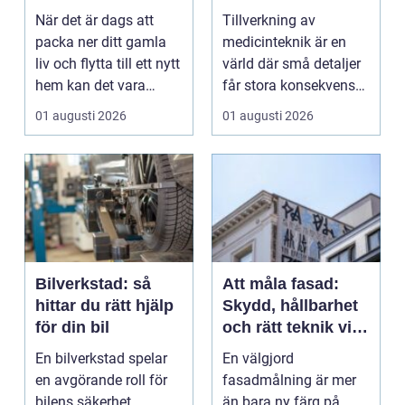
flytt
kvalitet och
När det är dags att
Tillverkning av
precision
packa ner ditt gamla
medicinteknik är en
liv och flytta till ett nytt
värld där små detaljer
hem kan det vara
får stora konsekvenser.
&ou...
En liten avvikels...
01 augusti 2026
01 augusti 2026
Bilverkstad: så
Att måla fasad:
hittar du rätt hjälp
Skydd, hållbarhet
för din bil
och rätt teknik vid
fasadmålning
En bilverkstad spelar
En välgjord
en avgörande roll för
fasadmålning är mer
bilens säkerhet,
än bara ny färg på