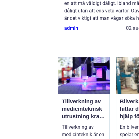
en att må väldigt dåligt. Ibland m
dåligt utan att ens veta varför. Oa
är det viktigt att man vågar söka hj
admin
02 au
Tillverkning av
Bilverk
medicinteknisk
hittar d
utrustning krav,
hjälp fö
kvalitet och
Tillverkning av
En bilve
precision
medicinteknik är en
spelar e