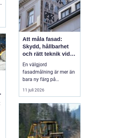
Att måla fasad:
Skydd, hållbarhet
och rätt teknik vid
fasadmålning
En välgjord
fasadmålning är mer än
bara ny färg på
väggarna. Den fungerar
11 juli 2026
som ett skyddande skal
runt huset, minskar
t
risken för fuktskador och
ger samtidigt hela
fastigheten ett lyft. När
målningen...