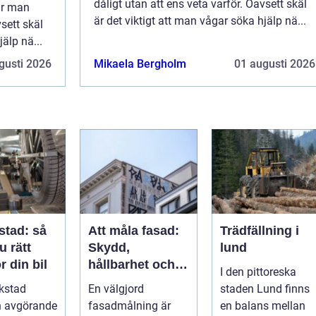
dåligt utan att ens veta varför. Oavsett skäl
år man
är det viktigt att man vågar söka hjälp nä...
vsett skäl
älp nä...
gusti 2026
Mikaela Bergholm
01 augusti 2026
stad: så
Att måla fasad:
Trädfällning i
u rätt
Skydd,
lund
r din bil
hållbarhet och
I den pittoreska
rätt teknik vid
rkstad
En välgjord
staden Lund finns
fasadmålning
n avgörande
fasadmålning är
en balans mellan