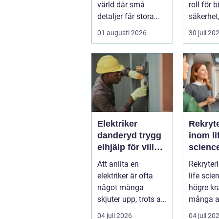
värld där små
roll för b
detaljer får stora
säkerhet
konsekvenser. En
och andr
01 augusti 2026
30 juli 20
liten avvikels...
Elektriker
Rekryt
danderyd trygg
inom li
elhjälp för villa,
science så hit
lägenhet och
verksa
Att anlita en
Rekryter
företag
rätt k
elektriker är ofta
life scie
något många
högre kr
skjuter upp, trots att
många a
äldre
bransche
04 juli 2026
04 juli 20