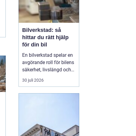
Bilverkstad: så
hittar du rätt hjälp
för din bil
En bilverkstad spelar en
avgörande roll för bilens
säkerhet, livslängd och
andrahandsvärde. Ändå
30 juli 2026
väntar många tills en
varningslampa tänds
eller bilen börjar låta
konstigt innan de sö...