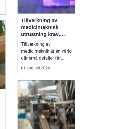
Tillverkning av
medicinteknisk
utrustning krav,
kvalitet och
Tillverkning av
precision
medicinteknik är en värld
där små detaljer får
stora konsekvenser. En
01 augusti 2026
liten avvikelse i en
komponent kan påverka
hur en hel apparat
fungerar, och i
förlängningen
patientens säkerhet.
Därför kombinerar
moderna verkstäder
avancerad tekn...