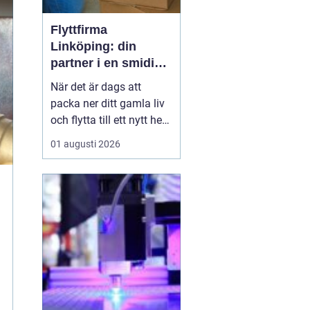
Flyttfirma
Linköping: din
partner i en smidig
flytt
När det är dags att
packa ner ditt gamla liv
och flytta till ett nytt hem
kan det vara
01 augusti 2026
överväldigande att tänka
på allt som behöver
göras. Att anlita en
professionell flyttfirma
kan vara det bästa
beslute...