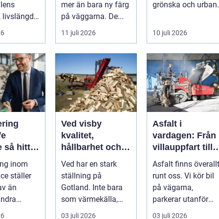
ilens
mer än bara ny färg
grönska och urban
, livslängd
på väggarna. De...
utveckling. Träd är
a...
inte bara ...
26
11 juli 2026
10 juli 2026
ering
Ved visby
Asfalt i
fe
kvalitet,
vardagen: Från
tar
hållbarhet och
villauppfart till
mheter
värme på
industriplan
ing inom
Ved har en stark
Asfalt finns överall
ompetens
gotland
nce ställer
ställning på
runt oss. Vi kör bil
av än
Gotland. Inte bara
på vägarna,
ndra
som värmekälla,
parkerar utanför
r. Få
utan som en del av
af...
26
03 juli 2026
03 juli 2026