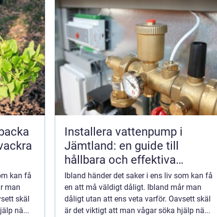
backa
Installera vattenpump i
 vackra
Jämtland: en guide till
hållbara och effektiva
lösningar
som kan få
Ibland händer det saker i ens liv som kan få
år man
en att må väldigt dåligt. Ibland mår man
vsett skäl
dåligt utan att ens veta varför. Oavsett skäl
älp nä...
är det viktigt att man vågar söka hjälp nä...