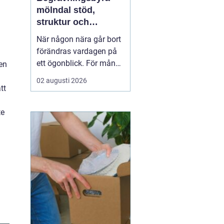
mölndal stöd,
struktur och
omtanke i en svår
När någon nära går bort
tid
förändras vardagen på
ett ögonblick. För många
en
i Mölndal blir första
02 augusti 2026
frågan: var börjar man?
tt
En begravningsbyrå
Mölndal hjälper
till att ta
te
hand om både d...