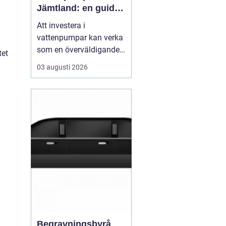
Jämtland: en guide
till hållbara och
Att investera i
effektiva lösningar
vattenpumpar kan verka
som en överväldigande
tet
uppgift, speciellt om
03 augusti 2026
man bor i ett så unikt
och naturskönt område
som Jämtland. Med sitt
varierande klimat och
robusta miljö är det
viktigt att v&...
Begravningsbyrå