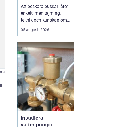
vackra buskar året
Att beskära buskar låter
runt
enkelt, men tajming,
teknik och kunskap om
varje arts behov avgör
05 augusti 2026
resultatet. I Kungsbacka,
med kustklimat, blåst
och ibland tunga
snölaster, ställs lite extra
krav på både planering
och utförande. Rätt
ens
beskärning ger friskar...
l.
Installera
vattenpump i