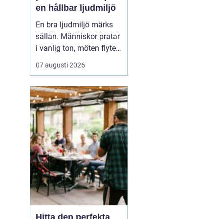
en hållbar ljudmiljö
En bra ljudmiljö märks
sällan. Människor pratar
i vanlig ton, möten flyter
på och ingen går hem
07 augusti 2026
med dunkande
huvudvärk. När rummet
däremot
saknar
ljuddämpning blir
kontrasten tydlig: sam...
Hitta den perfekta