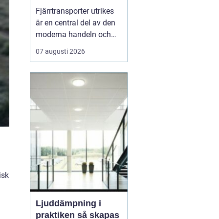
handeln
Fjärrtransporter utrikes
är en central del av den
moderna handeln och
gör det möjligt för
07 augusti 2026
företag att nå kunder
långt utanför de egna
landsgränserna. Genom
välplanerade rutter,
effektiva logist...
isk
Ljuddämpning i
praktiken så skapas