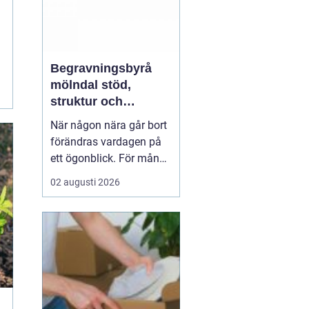
Begravningsbyrå
mölndal stöd,
struktur och
omtanke i en svår
När någon nära går bort
tid
förändras vardagen på
ett ögonblick. För många
i Mölndal blir första
02 augusti 2026
frågan: var börjar man?
En begravningsbyrå
Mölndal hjälper
till att ta
hand om både d...