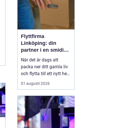
Flyttfirma
Linköping: din
partner i en smidig
flytt
När det är dags att
packa ner ditt gamla liv
och flytta till ett nytt hem
kan det vara
01 augusti 2026
överväldigande att tänka
på allt som behöver
göras. Att anlita en
professionell flyttfirma
kan vara det bästa
beslute...