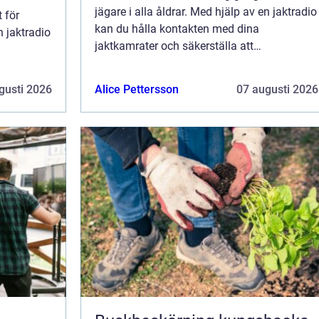
jägare i alla åldrar. Med hjälp av en jaktradio
 för
kan du hålla kontakten med dina
n jaktradio
jaktkamrater och säkerställa att
jaktrutinerna går smidigt. Jaktradion är ...
n är ...
gusti 2026
Alice Pettersson
07 augusti 2026