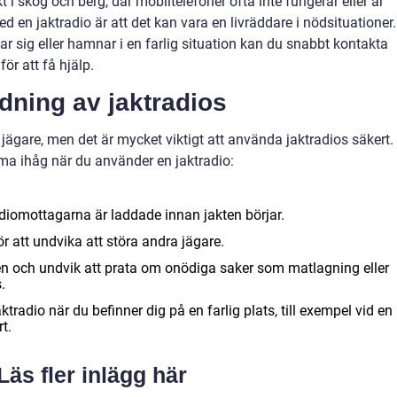
kt i skog och berg, där mobiltelefoner ofta inte fungerar eller är
d en jaktradio är att det kan vara en livräddare i nödsituationer.
 sig eller hamnar i en farlig situation kan du snabbt kontakta
ör att få hjälp.
dning av jaktradios
jägare, men det är mycket viktigt att använda jaktradios säkert.
ma ihåg när du använder en jaktradio:
adiomottagarna är laddade innan jakten börjar.
r att undvika att störa andra jägare.
ten och undvik att prata om onödiga saker som matlagning eller
.
tradio när du befinner dig på en farlig plats, till exempel vid en
rt.
Läs fler inlägg här