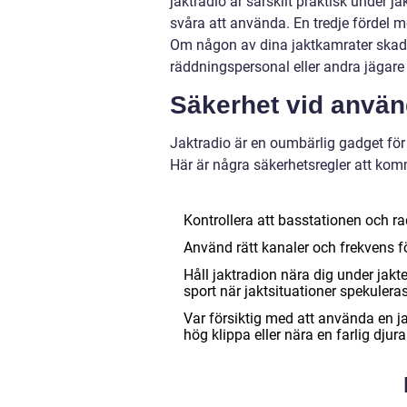
jaktradio är särskilt praktisk under ja
svåra att använda. En tredje fördel me
Om någon av dina jaktkamrater skadar
räddningspersonal eller andra jägare f
Säkerhet vid använ
Jaktradio är en oumbärlig gadget för 
Här är några säkerhetsregler att kom
Kontrollera att basstationen och r
Använd rätt kanaler och frekvens fö
Håll jaktradion nära dig under jak
sport när jaktsituationer spekuleras
Var försiktig med att använda en jak
hög klippa eller nära en farlig djura