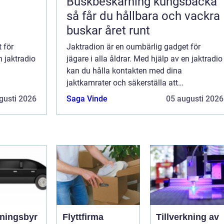
Buskbeskärning kungsbacka
så får du hållbara och vackra
buskar året runt
 för
Jaktradion är en oumbärlig gadget för
n jaktradio
jägare i alla åldrar. Med hjälp av en jaktradio
kan du hålla kontakten med dina
jaktkamrater och säkerställa att
n är ...
jaktrutinerna går smidigt. Jaktradion är ...
gusti 2026
Saga Vinde
05 augusti 2026
ningsbyr
Flyttfirma
Tillverkning av