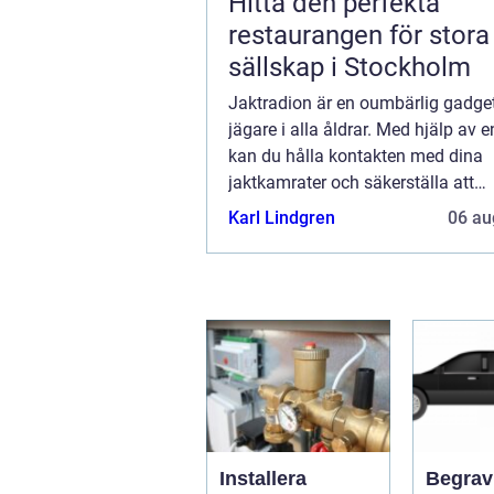
Hitta den perfekta
restaurangen för stora
sällskap i Stockholm
Jaktradion är en oumbärlig gadget
jägare i alla åldrar. Med hjälp av e
kan du hålla kontakten med dina
jaktkamrater och säkerställa att
jaktrutinerna går smidigt. Jaktradio
Karl Lindgren
06 au
Installera
Begrav