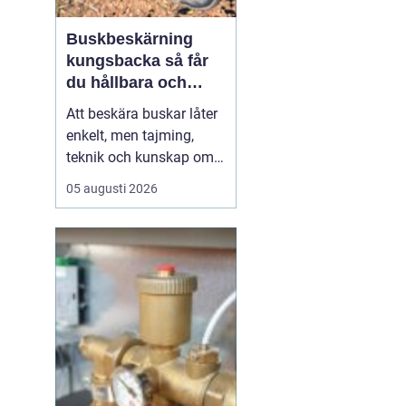
Buskbeskärning
kungsbacka så får
du hållbara och
vackra buskar året
Att beskära buskar låter
runt
enkelt, men tajming,
teknik och kunskap om
varje arts behov avgör
05 augusti 2026
resultatet. I Kungsbacka,
med kustklimat, blåst
och ibland tunga
snölaster, ställs lite extra
krav på både planering
och utförande. Rätt
beskärning ger friskar...