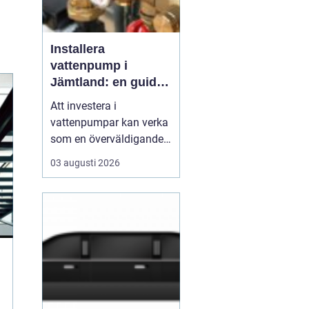
Installera
vattenpump i
Jämtland: en guide
till hållbara och
Att investera i
effektiva lösningar
vattenpumpar kan verka
som en överväldigande
uppgift, speciellt om
03 augusti 2026
man bor i ett så unikt
och naturskönt område
som Jämtland. Med sitt
varierande klimat och
robusta miljö är det
viktigt att v&...