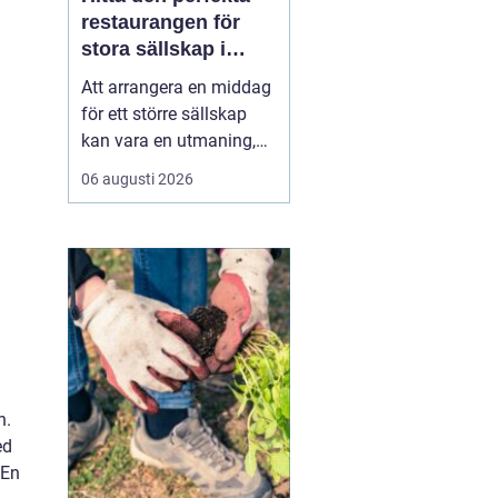
restaurangen för
stora sällskap i
Stockholm
Att arrangera en middag
för ett större sällskap
kan vara en utmaning,
men det är också en
06 augusti 2026
möjlighet att skapa ett
fantastiskt minne.
Många faktorer spelar in
när man ska välja rätt
ställe f&oum...
n.
ed
 En