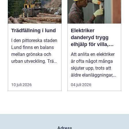
Trädfällning i lund
Elektriker
danderyd trygg
I den pittoreska staden
elhjälp för villa,
Lund finns en balans
lägenhet och
mellan grönska och
Att anlita en elektriker
företag
urban utveckling. Träd
är ofta något många
är inte bara ...
skjuter upp, trots att
äldre elanläggningar,
provisoris...
10 juli 2026
04 juli 2026
Adress