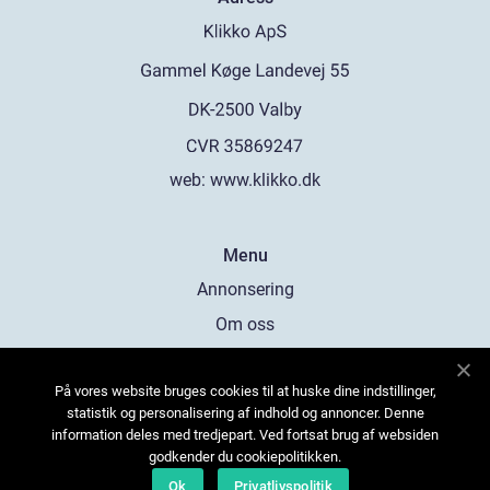
web:
www.klikko.dk
Menu
Annonsering
Om oss
Cookies
På vores website bruges cookies til at huske dine indstillinger,
Kontakta oss
statistik og personalisering af indhold og annoncer. Denne
Sitemap
information deles med tredjepart. Ved fortsat brug af websiden
godkender du cookiepolitikken.
Ok
Privatlivspolitik