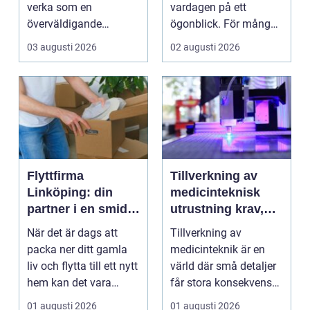
lösningar
verka som en
vardagen på ett
överväldigande
ögonblick. För många i
uppgift, speciellt om
Mölndal blir första
03 augusti 2026
02 augusti 2026
man bor...
frågan:...
Flyttfirma
Tillverkning av
Linköping: din
medicinteknisk
partner i en smidig
utrustning krav,
flytt
kvalitet och
När det är dags att
Tillverkning av
precision
packa ner ditt gamla
medicinteknik är en
liv och flytta till ett nytt
värld där små detaljer
hem kan det vara
får stora konsekvenser.
&ou...
En liten avvikels...
01 augusti 2026
01 augusti 2026