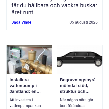
får du hållbara och vackra buskar
året runt
Saga Vinde
05 augusti 2026
Installera
Begravningsbyrå
vattenpump i
mölndal stöd,
Jämtland: en
struktur och
guide till hållbara
omtanke i en svår
Att investera i
När någon nära går
och effektiva
tid
vattenpumpar kan
bort förändras