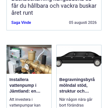
får du hållbara och vackra buskar
året runt
Saga Vinde
05 augusti 2026
Installera
Begravningsbyrå
vattenpump i
mölndal stöd,
Jämtland: en
struktur och
guide till hållbara
omtanke i en svår
Att investera i
När någon nära går
och effektiva
tid
vattenpumpar kan
bort förändras