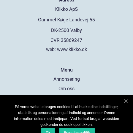
web:
www.klikko.dk
Menu
Annonsering
Om oss
Cookies
På vores website bruges cookies til at huske dine indstillinger,
Kontakta oss
statistik og personalisering af indhold og annoncer. Denne
Sitemap
information deles med tredjepart. Ved fortsat brug af websiden
godkender du cookiepolitikken.
Ok
Privatlivspolitik