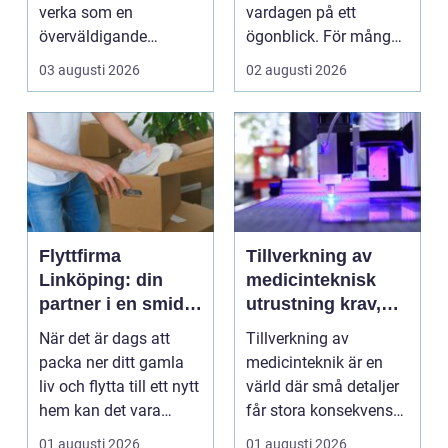
lösningar
verka som en
vardagen på ett
överväldigande
ögonblick. För många i
uppgift, speciellt om
Mölndal blir första
03 augusti 2026
02 augusti 2026
man bor...
frågan:...
Flyttfirma
Tillverkning av
Linköping: din
medicinteknisk
partner i en smidig
utrustning krav,
flytt
kvalitet och
När det är dags att
Tillverkning av
precision
packa ner ditt gamla
medicinteknik är en
liv och flytta till ett nytt
värld där små detaljer
hem kan det vara
får stora konsekvenser.
&ou...
En liten avvikels...
01 augusti 2026
01 augusti 2026