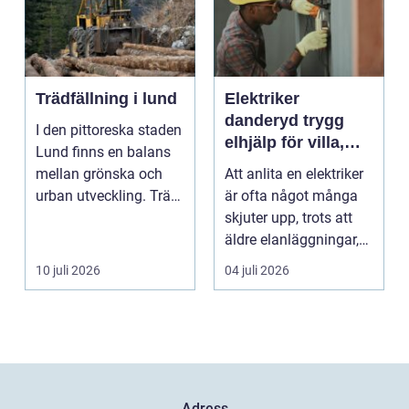
Trädfällning i lund
Elektriker
danderyd trygg
I den pittoreska staden
elhjälp för villa,
Lund finns en balans
lägenhet och
mellan grönska och
Att anlita en elektriker
företag
urban utveckling. Träd
är ofta något många
är inte bara ...
skjuter upp, trots att
äldre elanläggningar,
provisoris...
10 juli 2026
04 juli 2026
Adress