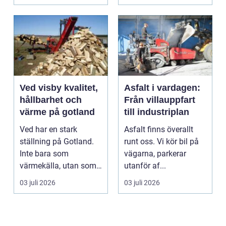
Ved visby kvalitet,
Asfalt i vardagen:
hållbarhet och
Från villauppfart
värme på gotland
till industriplan
Ved har en stark
Asfalt finns överallt
ställning på Gotland.
runt oss. Vi kör bil på
Inte bara som
vägarna, parkerar
värmekälla, utan som
utanför af...
en del av vardagen. I
03 juli 2026
03 juli 2026
mång...