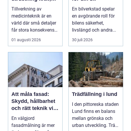
kvalitet och
Tillverkning av
En bilverkstad spelar
precision
medicinteknik är en
en avgörande roll för
värld där små detaljer
bilens säkerhet,
får stora konsekvenser.
livslängd och andra...
En liten avvikels...
01 augusti 2026
30 juli 2026
Att måla fasad:
Trädfällning i lund
Skydd, hållbarhet
I den pittoreska staden
och rätt teknik vid
Lund finns en balans
fasadmålning
En välgjord
mellan grönska och
fasadmålning är mer
urban utveckling. Träd