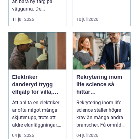
än bara ny färg på
är inte bara ...
väggarna. De...
11 juli 2026
10 juli 2026
Elektriker
Rekrytering inom
danderyd trygg
life science så
elhjälp för villa,
hittar
lägenhet och
verksamheter rätt
Att anlita en elektriker
Rekrytering inom life
företag
kompetens
är ofta något många
science ställer högre
skjuter upp, trots att
krav än många andra
äldre elanläggningar,
branscher. Få områden
provisoris...
kombinerar så ...
04 juli 2026
04 juli 2026