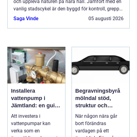
och uppleva naturen på nära håll. Jämfört med en
vanlig stadscykel är den byggd för kontroll, grepp
och hållbarhet när underlaget blir stökigt, b...
Saga Vinde
05 augusti 2026
Installera
Begravningsbyrå
vattenpump i
mölndal stöd,
Jämtland: en guide
struktur och
till hållbara och
omtanke i en svår
Att investera i
När någon nära går
effektiva lösningar
tid
vattenpumpar kan
bort förändras
verka som en
vardagen på ett