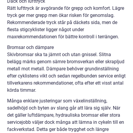
Däck och lufttryck
Rätt lufttryck är avgörande för grepp och komfort. Lägre
tryck ger mer grepp men ökar risken för genomslag.
Rekommenderade tryck står på däckets sida, men de
flesta stigcyklister ligger något under
maxrekommendationen för bättre kontroll i terrängen.
Bromsar och dämpare
Skivbromsar ska ta jämnt och utan gnissel. Slitna
belägg märks genom sämre bromsverkan eller skrapljud
metall mot metall. Dämpare behöver grundinställning
efter cyklistens vikt och sedan regelbunden service enligt
tillverkarens rekommendationer, ofta efter ett visst antal
körda timmar.
Många enklare justeringar som växelinställning,
sadelhöjd och byten av slang går att lära sig själv. När
det gäller luftdämpare, hydrauliska bromsar eller stora
servicejobb väljer dock många att lämna in cykeln till en
fackverkstad. Detta ger både trygghet och längre