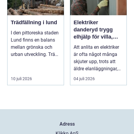
Trädfällning i lund
Elektriker
danderyd trygg
I den pittoreska staden
elhjälp för villa,
Lund finns en balans
lägenhet och
mellan grönska och
Att anlita en elektriker
företag
urban utveckling. Träd
är ofta något många
är inte bara ...
skjuter upp, trots att
äldre elanläggningar,
provisoris...
10 juli 2026
04 juli 2026
Adress