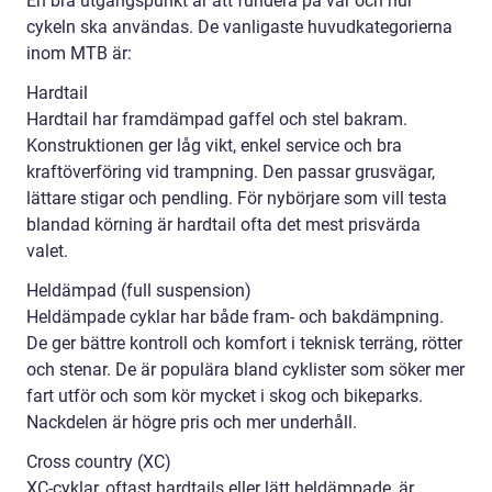
En bra utgångspunkt är att fundera på var och hur
cykeln ska användas. De vanligaste huvudkategorierna
inom MTB är:
Hardtail
Hardtail har framdämpad gaffel och stel bakram.
Konstruktionen ger låg vikt, enkel service och bra
kraftöverföring vid trampning. Den passar grusvägar,
lättare stigar och pendling. För nybörjare som vill testa
blandad körning är hardtail ofta det mest prisvärda
valet.
Heldämpad (full suspension)
Heldämpade cyklar har både fram- och bakdämpning.
De ger bättre kontroll och komfort i teknisk terräng, rötter
och stenar. De är populära bland cyklister som söker mer
fart utför och som kör mycket i skog och bikeparks.
Nackdelen är högre pris och mer underhåll.
Cross country (XC)
XC-cyklar, oftast hardtails eller lätt heldämpade, är