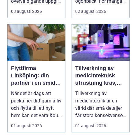
överväldigande uppgift,
ögonblick. För många i
speciellt om man bor...
Mölndal blir första
03 augusti 2026
02 augusti 2026
frågan:...
Flyttfirma
Tillverkning av
Linköping: din
medicinteknisk
partner i en smidig
utrustning krav,
flytt
kvalitet och
När det är dags att
Tillverkning av
precision
packa ner ditt gamla liv
medicinteknik är en
och flytta till ett nytt
värld där små detaljer
hem kan det vara &ou...
får stora konsekvenser.
En liten avvikels...
01 augusti 2026
01 augusti 2026