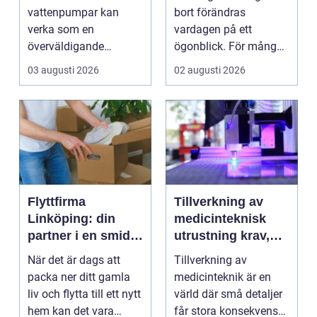
och effektiva
tid
vattenpumpar kan
bort förändras
lösningar
verka som en
vardagen på ett
överväldigande
ögonblick. För många i
uppgift, speciellt om
Mölndal blir första
03 augusti 2026
02 augusti 2026
man bor...
frågan:...
Flyttfirma
Tillverkning av
Linköping: din
medicinteknisk
partner i en smidig
utrustning krav,
flytt
kvalitet och
När det är dags att
Tillverkning av
precision
packa ner ditt gamla
medicinteknik är en
liv och flytta till ett nytt
värld där små detaljer
hem kan det vara
får stora konsekvenser.