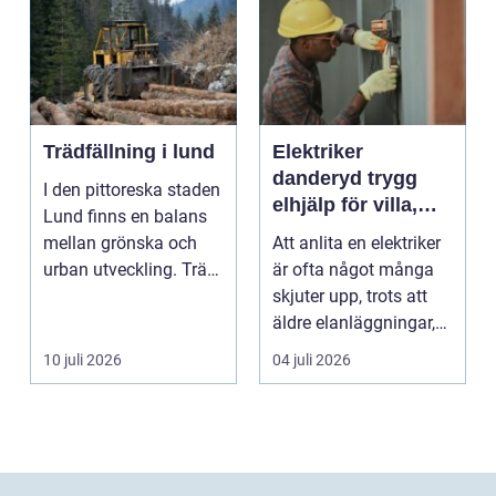
Trädfällning i lund
Elektriker
danderyd trygg
I den pittoreska staden
elhjälp för villa,
Lund finns en balans
lägenhet och
mellan grönska och
Att anlita en elektriker
företag
urban utveckling. Träd
är ofta något många
är inte bara ...
skjuter upp, trots att
äldre elanläggningar,
provisoris...
10 juli 2026
04 juli 2026