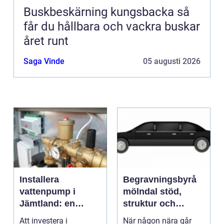
Buskbeskärning kungsbacka så
får du hållbara och vackra buskar
året runt
Saga Vinde
05 augusti 2026
Installera
Begravningsbyrå
vattenpump i
mölndal stöd,
Jämtland: en
struktur och
guide till hållbara
omtanke i en svår
Att investera i
När någon nära går