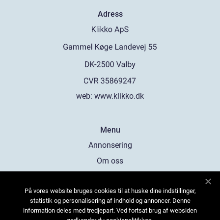
Adress
web:
www.klikko.dk
Menu
Annonsering
Om oss
Cookies
På vores website bruges cookies til at huske dine indstillinger,
Kontakta oss
statistik og personalisering af indhold og annoncer. Denne
Sitemap
information deles med tredjepart. Ved fortsat brug af websiden