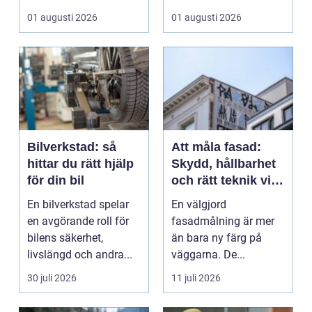
&ou...
En liten avvikels...
01 augusti 2026
01 augusti 2026
Bilverkstad: så
Att måla fasad:
hittar du rätt hjälp
Skydd, hållbarhet
för din bil
och rätt teknik vid
fasadmålning
En bilverkstad spelar
En välgjord
en avgörande roll för
fasadmålning är mer
bilens säkerhet,
än bara ny färg på
livslängd och andra...
väggarna. De...
30 juli 2026
11 juli 2026