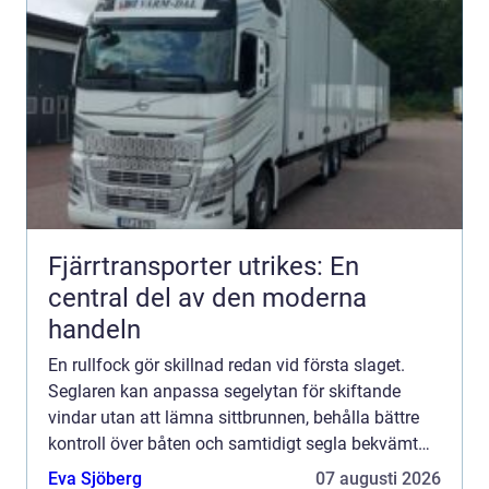
Fjärrtransporter utrikes: En
central del av den moderna
handeln
En rullfock gör skillnad redan vid första slaget.
Seglaren kan anpassa segelytan för skiftande
vindar utan att lämna sittbrunnen, behålla bättre
kontroll över båten och samtidigt segla bekvämt
under längre pass. Från att ha varit ett tillval på
Eva Sjöberg
07 augusti 2026