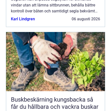
vindar utan att lämna sittbrunnen, behålla bättre
kontroll över båten och samtidigt segla bekvämt
under längre pass. Från att ha varit ett tillval på
Karl Lindgren
06 augusti 2026
störr...
Buskbeskärning kungsbacka så
får du hållbara och vackra buskar