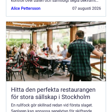
kontroll över båten och samtidigt segla bekvämt
under längre pass. Från att ha varit ett tillval på
Alice Pettersson
07 augusti 2026
störr...
Hitta den perfekta restaurangen
för stora sällskap i Stockholm
En rullfock gör skillnad redan vid första slaget.
Seglaren kan anpassa segelytan för skiftande