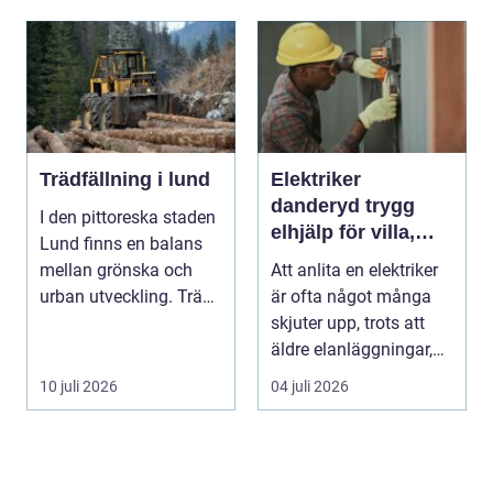
Trädfällning i lund
Elektriker
danderyd trygg
I den pittoreska staden
elhjälp för villa,
Lund finns en balans
lägenhet och
mellan grönska och
Att anlita en elektriker
företag
urban utveckling. Träd
är ofta något många
är inte bara ...
skjuter upp, trots att
äldre elanläggningar,
provisoris...
10 juli 2026
04 juli 2026