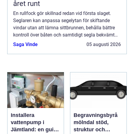
året runt
En rullfock gör skillnad redan vid första slaget.
Seglaren kan anpassa segelytan för skiftande
vindar utan att lämna sittbrunnen, behålla bättre
kontroll över båten och samtidigt segla bekvämt
under längre pass. Från att ha varit ett tillval på
Saga Vinde
05 augusti 2026
störr...
Installera
Begravningsbyrå
vattenpump i
mölndal stöd,
Jämtland: en guide
struktur och