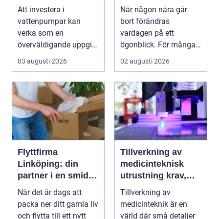
till hållbara och
omtanke i en svår
Att investera i
När någon nära går
effektiva lösningar
tid
vattenpumpar kan
bort förändras
verka som en
vardagen på ett
överväldigande uppgift,
ögonblick. För många i
speciellt om man bor...
Mölndal blir första
03 augusti 2026
02 augusti 2026
frågan:...
Flyttfirma
Tillverkning av
Linköping: din
medicinteknisk
partner i en smidig
utrustning krav,
flytt
kvalitet och
När det är dags att
Tillverkning av
precision
packa ner ditt gamla liv
medicinteknik är en
och flytta till ett nytt
värld där små detaljer