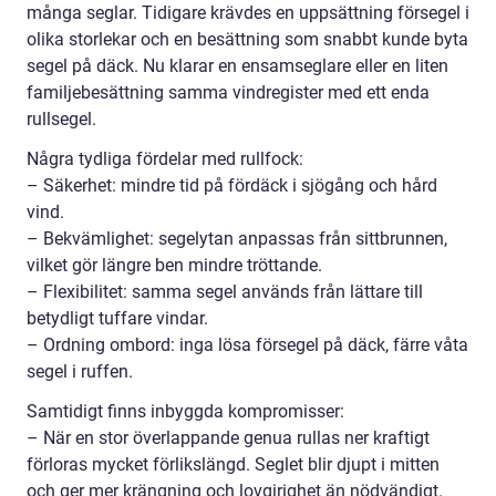
många seglar. Tidigare krävdes en uppsättning försegel i
olika storlekar och en besättning som snabbt kunde byta
segel på däck. Nu klarar en ensamseglare eller en liten
familjebesättning samma vindregister med ett enda
rullsegel.
Några tydliga fördelar med rullfock:
– Säkerhet: mindre tid på fördäck i sjögång och hård
vind.
– Bekvämlighet: segelytan anpassas från sittbrunnen,
vilket gör längre ben mindre tröttande.
– Flexibilitet: samma segel används från lättare till
betydligt tuffare vindar.
– Ordning ombord: inga lösa försegel på däck, färre våta
segel i ruffen.
Samtidigt finns inbyggda kompromisser:
– När en stor överlappande genua rullas ner kraftigt
förloras mycket förlikslängd. Seglet blir djupt i mitten
och ger mer krängning och lovgirighet än nödvändigt.