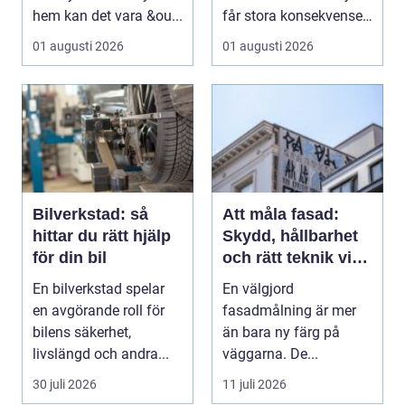
hem kan det vara &ou...
får stora konsekvenser.
En liten avvikels...
01 augusti 2026
01 augusti 2026
Bilverkstad: så
Att måla fasad:
hittar du rätt hjälp
Skydd, hållbarhet
för din bil
och rätt teknik vid
fasadmålning
En bilverkstad spelar
En välgjord
en avgörande roll för
fasadmålning är mer
bilens säkerhet,
än bara ny färg på
livslängd och andra...
väggarna. De...
30 juli 2026
11 juli 2026