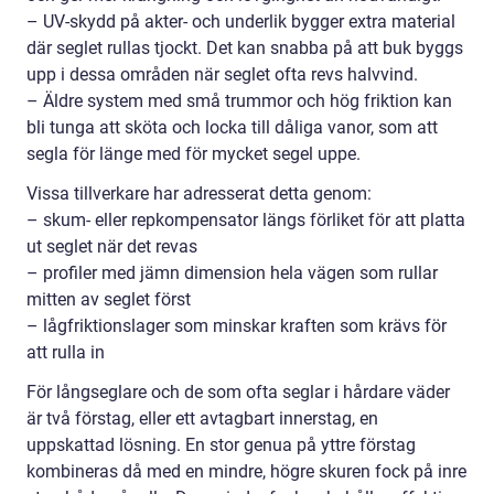
– UV-skydd på akter- och underlik bygger extra material
där seglet rullas tjockt. Det kan snabba på att buk byggs
upp i dessa områden när seglet ofta revs halvvind.
– Äldre system med små trummor och hög friktion kan
bli tunga att sköta och locka till dåliga vanor, som att
segla för länge med för mycket segel uppe.
Vissa tillverkare har adresserat detta genom:
– skum- eller repkompensator längs förliket för att platta
ut seglet när det revas
– profiler med jämn dimension hela vägen som rullar
mitten av seglet först
– lågfriktionslager som minskar kraften som krävs för
att rulla in
För långseglare och de som ofta seglar i hårdare väder
är två förstag, eller ett avtagbart innerstag, en
uppskattad lösning. En stor genua på yttre förstag
kombineras då med en mindre, högre skuren fock på inre