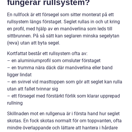
fungerar rullsystem?
En rullfock är ett försegel som sitter monterat på ett
rullsystem längs förstaget. Seglet rullas in och ut kring
en profil, med hjälp av en manöverlina som leds till
sittbrunnen. På så sätt kan seglaren minska segelytan
(reva) utan att byta segel.
Kortfattat består ett rullsystem ofta av:
– en aluminiumprofil som omsluter förstaget
– en trumma nära däck där manöverlina eller band
ligger lindat
– en svirvel vid masttoppen som gör att seglet kan rulla
utan att fallet tvinnar sig
– ett försegel med förstärkt förlik som klarar upprepad
rullning
Skillnaden mot en rullgenua är i första hand hur seglet
skotas. En fock skotas normalt för om toppvanten, ofta
mindre överlappande och lättare att hantera i hårdare