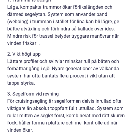
Låga, kompakta trummor ökar förlikslängden och
därmed segelytan. System som använder band
(webbing) i trumman i stället för lina kan bli lägre, ge
bättre utväxling och förhindra så kallade overrides.
Mindre risk för trassel betyder tryggare manövrar när
vinden friskar i.
2. Vikt högt upp
Lättare profiler och svirvlar minskar rull på båten och
förbättrar gång i sjö. Nyare generationer av välkända
system har ofta bantats flera procent i vikt utan att
tappa styrka.
3. Segelform vid revning
För cruisingsegling är segelformen delvis inrullad ofta
viktigare än absolut toppfart fullt utrullad. System som
rullar mitten av seglet först, kombinerat med rätt skuren
fock, håller formen plattare och mer kontrollerad när
vinden ökar.