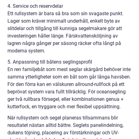
4. Service och reservdelar
Ett rullsystem är bara så bra som sin svagaste punkt.
Lager som kräver minimalt underhåll, enkelt byte av
slitdelar och tillgång till kunniga segelmakare gör att
investeringen håller länge. Färskvattensköljning av
lagren några gånger per säsong räcker ofta långt på
moderna system.
5. Anpassning till båtens seglingsprofil
En ren familjebåt som mest seglar skärgård behöver inte
samma ytterligheter som en båt som går långa havsben.
För den förra kan en välskuren allround-rullfock på ett
beprövat system vara fullt tillräcklig. För oceansegling
ger två rullbara försegel, eller kombinationen genua +
kutterfock, en tryggare och mer flexibel uppsättning.
När rullsystem och segel planeras tillsammans blir
resultatet nästan alltid bättre. Seglets panelindelning,
dukens töjning, placering av förstärkningar och UV-