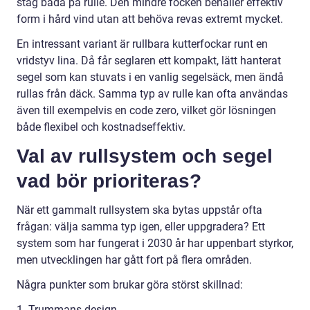
stag båda på rulle. Den mindre focken behåller effektiv
form i hård vind utan att behöva revas extremt mycket.
En intressant variant är rullbara kutterfockar runt en
vridstyv lina. Då får seglaren ett kompakt, lätt hanterat
segel som kan stuvats i en vanlig segelsäck, men ändå
rullas från däck. Samma typ av rulle kan ofta användas
även till exempelvis en code zero, vilket gör lösningen
både flexibel och kostnadseffektiv.
Val av rullsystem och segel
vad bör prioriteras?
När ett gammalt rullsystem ska bytas uppstår ofta
frågan: välja samma typ igen, eller uppgradera? Ett
system som har fungerat i 2030 år har uppenbart styrkor,
men utvecklingen har gått fort på flera områden.
Några punkter som brukar göra störst skillnad:
1. Trummans design