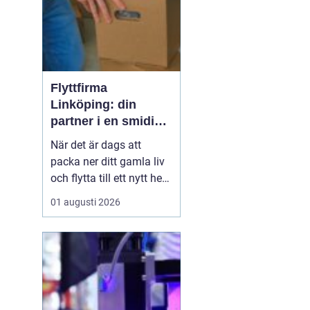
Flyttfirma
Linköping: din
partner i en smidig
flytt
När det är dags att
packa ner ditt gamla liv
och flytta till ett nytt hem
kan det vara
01 augusti 2026
överväldigande att tänka
på allt som behöver
göras. Att anlita en
professionell flyttfirma
kan vara det bästa
beslute...