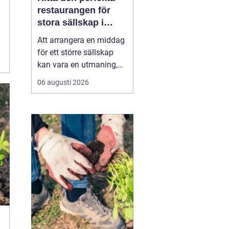
restaurangen för
stora sällskap i
Stockholm
Att arrangera en middag
för ett större sällskap
kan vara en utmaning,
men det är också en
06 augusti 2026
möjlighet att skapa ett
fantastiskt minne.
Många faktorer spelar in
när man ska välja rätt
ställe f&oum...