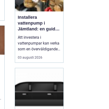
Installera
vattenpump i
Jämtland: en guide
till hållbara och
Att investera i
effektiva lösningar
vattenpumpar kan verka
som en överväldigande
uppgift, speciellt om
03 augusti 2026
man bor i ett så unikt
och naturskönt område
som Jämtland. Med sitt
varierande klimat och
robusta miljö är det
viktigt att v&...
t