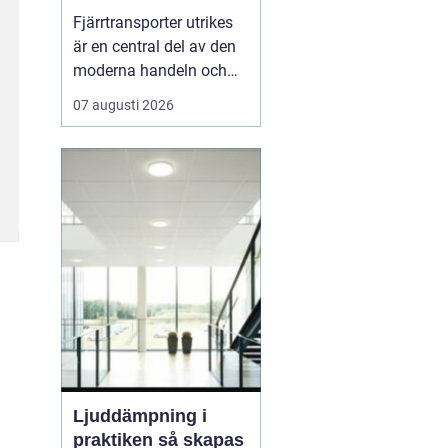
handeln
Fjärrtransporter utrikes
är en central del av den
moderna handeln och
gör det möjligt för
07 augusti 2026
företag att nå kunder
långt utanför de egna
landsgränserna. Genom
välplanerade rutter,
effektiva logist...
Ljuddämpning i
praktiken så skapas