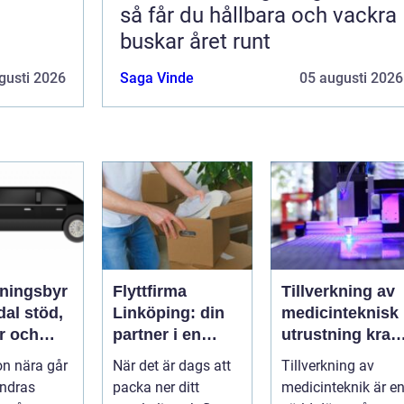
så får du hållbara och vackra
buskar året runt
gusti 2026
Saga Vinde
05 augusti 2026
ningsbyr
Flyttfirma
Tillverkning av
stöd,
Linköping: din
medicinteknisk
r och
partner i en
utrustning krav,
e i en
smidig flytt
kvalitet och
n nära går
När det är dags att
Tillverkning av
d
precision
ändras
packa ner ditt
medicinteknik är e