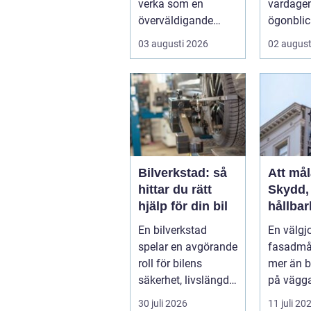
verka som en
vardagen
lösningar
överväldigande
ögonblic
uppgift, speciellt om
många i
03 augusti 2026
02 august
man bor...
blir först
Bilverkstad: så
Att mål
hittar du rätt
Skydd,
hjälp för din bil
hållbar
rätt te
En bilverkstad
En välgj
fasadm
spelar en avgörande
fasadmå
roll för bilens
mer än b
säkerhet, livslängd
på vägga
och andra...
30 juli 2026
11 juli 20