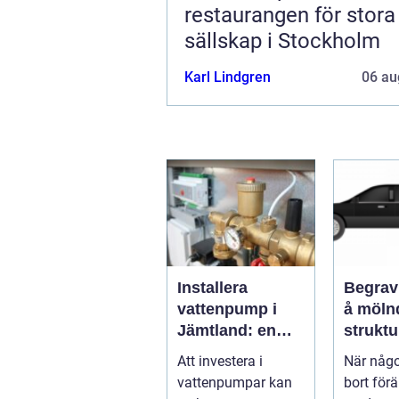
restaurangen för stora
sällskap i Stockholm
Karl Lindgren
06 au
Installera
Begrav
vattenpump i
å mölndal 
Jämtland: en
struktu
guide till
omtank
Att investera i
När någo
hållbara och
svår ti
vattenpumpar kan
bort för
effektiva