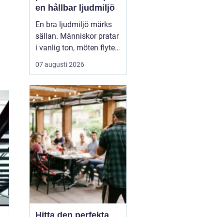
en hållbar ljudmiljö
En bra ljudmiljö märks
sällan. Människor pratar
i vanlig ton, möten flyter
på och ingen går hem
07 augusti 2026
med dunkande
huvudvärk. När rummet
däremot
saknar
ljuddämpning blir
kontrasten tydlig: sam...
Hitta den perfekta