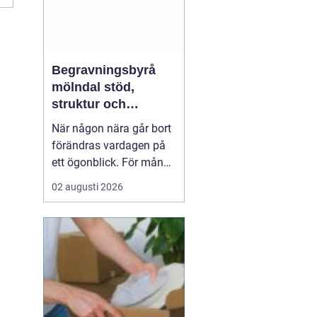
Begravningsbyrå
mölndal stöd,
struktur och
omtanke i en svår
När någon nära går bort
tid
förändras vardagen på
ett ögonblick. För många
i Mölndal blir första
02 augusti 2026
frågan: var börjar man?
En begravningsbyrå
Mölndal hjälper
till att ta
hand om både d...