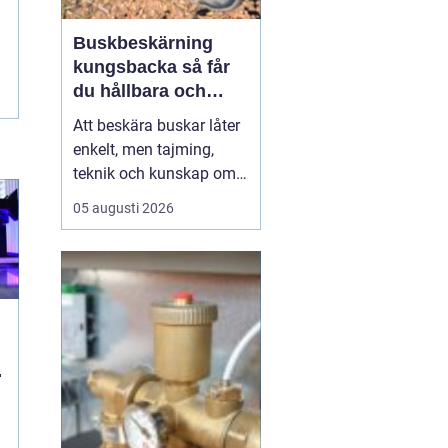
Buskbeskärning
kungsbacka så får
du hållbara och
vackra buskar året
Att beskära buskar låter
runt
enkelt, men tajming,
teknik och kunskap om
varje arts behov avgör
05 augusti 2026
resultatet. I Kungsbacka,
med kustklimat, blåst
och ibland tunga
snölaster, ställs lite extra
krav på både planering
och utförande. Rätt
beskärning ger friskar...
n