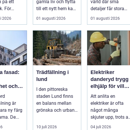
 på ett
gamla liv och flytta
värld där små
k. För
till ett nytt hem kan
detaljer får stora
 Mölndal
det vara &ou...
konsekvenser. En
i 2026
01 augusti 2026
01 augusti 2026
a frågan:...
liten avvikels...
a fasad:
Trädfällning i
Elektriker
lund
danderyd trygg
het och
elhjälp för villa,
I den pittoreska
knik vid
lägenhet och
ord
staden Lund finns
Att anlita en
ålning
företag
lning är
en balans mellan
elektriker är ofta
ara ny färg
grönska och urban
något många
rna. De...
utveckling. Träd är
skjuter upp, trots at
inte bara ...
äldre
26
10 juli 2026
04 juli 2026