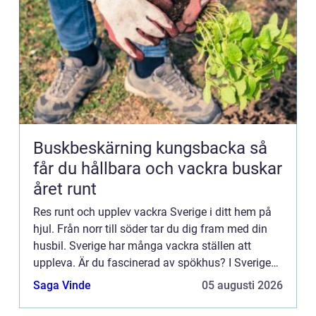
Buskbeskärning kungsbacka så
får du hållbara och vackra buskar
året runt
Res runt och upplev vackra Sverige i ditt hem på
hjul. Från norr till söder tar du dig fram med din
husbil. Sverige har många vackra ställen att
uppleva. Är du fascinerad av spökhus? I Sverige
hittar man flera byggnader som det sägs spöka i.
Saga Vinde
05 augusti 2026
Semester...