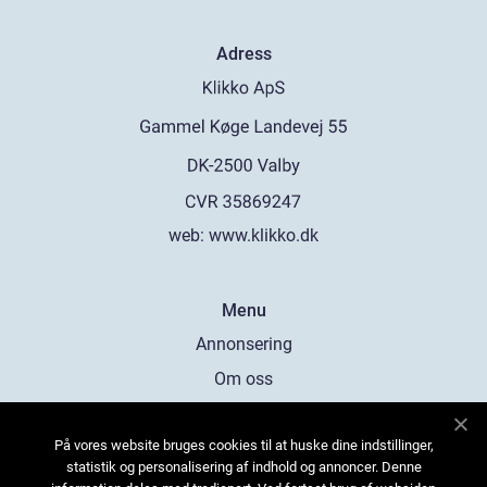
Adress
web:
www.klikko.dk
Menu
Annonsering
Om oss
Cookies
På vores website bruges cookies til at huske dine indstillinger,
Kontakta oss
statistik og personalisering af indhold og annoncer. Denne
Sitemap