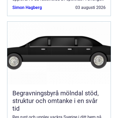
hittar man flera byggnader som det sägs spöka i.
Simon Hagberg
03 augusti 2026
Semester...
Begravningsbyrå mölndal stöd,
struktur och omtanke i en svår
tid
Res runt och upplev vackra Sverige i ditt hem på