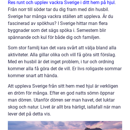
Res runt och upplev vackra Sverige i ditt hem på hjul
.
Från norr till söder tar du dig fram med din husbil.
Sverige har många vackra ställen att uppleva. Är du
fascinerad av spökhus? I Sverige hittar man flera
byggnader som det sägs spöka i. Semestern blir
spännande och kul för både dig och familjen.
Som stor familj kan det vara svårt att välja bland alla
aktiviteter. Alla gillar olika och vill få göra sitt förslag.
Med en husbil är det inget problem, i tur och ordning
kommer alla få göra det de vill. Er livs roligaste sommar
kommer snart att hända.
Att uppleva Sverige från sitt hem med hjul är verkligen
en dröm för många. Efter en god natts sömn öppnar
man dörren. Utanför dörren ser man havet, det luktar
skog och natur. Livet är allt bra härligt, iallafall när man
lever det på detta vis.