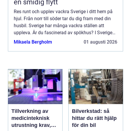
en smidig flytt
Res runt och upplev vackra Sverige i ditt hem på
hjul. Från norr till söder tar du dig fram med din
husbil. Sverige har många vackra ställen att
uppleva. Är du fascinerad av spökhus? I Sverige
hittar man flera byggnader som det sägs spöka i.
Mikaela Bergholm
01 augusti 2026
Semester...
Tillverkning av
Bilverkstad: så
medicinteknisk
hittar du rätt hjälp
utrustning krav,
för din bil