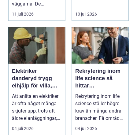
väggarna. De...
11 juli 2026
10 juli 2026
Elektriker
Rekrytering inom
danderyd trygg
life science så
elhjälp för villa,
hittar
lägenhet och
verksamheter rätt
Att anlita en elektriker
Rekrytering inom life
företag
kompetens
är ofta något många
science ställer högre
skjuter upp, trots att
krav än många andra
äldre elanläggningar,
branscher. Få områden
provisoris...
kombinerar så ...
04 juli 2026
04 juli 2026