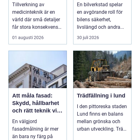
kvalitet och
Tillverkning av
En bilverkstad spelar
precision
medicinteknik är en
en avgörande roll för
värld där små detaljer
bilens säkerhet,
får stora konsekvenser.
livslängd och andra...
En liten avvikels...
01 augusti 2026
30 juli 2026
Att måla fasad:
Trädfällning i lund
Skydd, hållbarhet
I den pittoreska staden
och rätt teknik vid
Lund finns en balans
fasadmålning
En välgjord
mellan grönska och
fasadmålning är mer
urban utveckling. Träd
än bara ny färg på
är inte bara ...