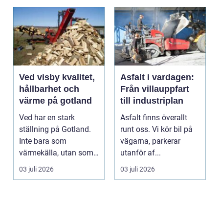
Ved visby kvalitet,
Asfalt i vardagen:
hållbarhet och
Från villauppfart
värme på gotland
till industriplan
Ved har en stark
Asfalt finns överallt
ställning på Gotland.
runt oss. Vi kör bil på
Inte bara som
vägarna, parkerar
värmekälla, utan som
utanför af...
en del av vardagen. I
03 juli 2026
03 juli 2026
mång...