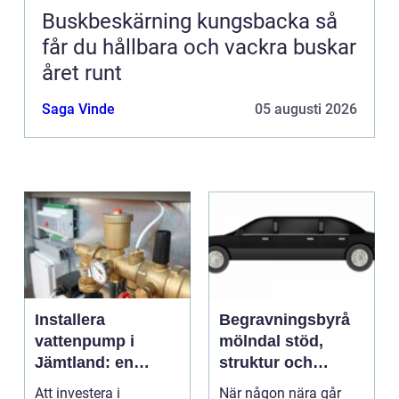
Buskbeskärning kungsbacka så
får du hållbara och vackra buskar
året runt
Saga Vinde
05 augusti 2026
Installera
Begravningsbyrå
vattenpump i
mölndal stöd,
Jämtland: en
struktur och
guide till hållbara
omtanke i en svår
Att investera i
När någon nära går