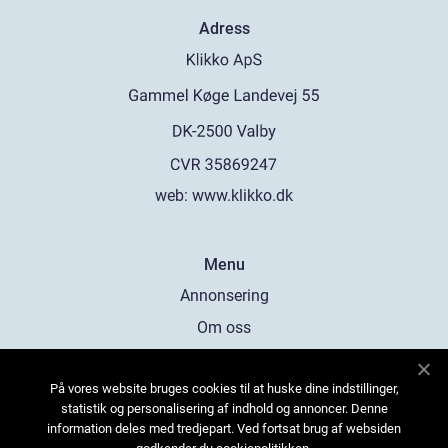
Adress
web:
www.klikko.dk
Menu
Annonsering
Om oss
Cookies
På vores website bruges cookies til at huske dine indstillinger,
Kontakta oss
statistik og personalisering af indhold og annoncer. Denne
Sitemap
information deles med tredjepart. Ved fortsat brug af websiden