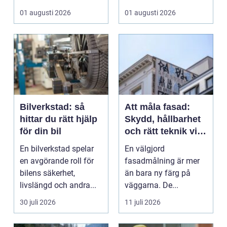
&ou...
En liten avvikels...
01 augusti 2026
01 augusti 2026
Bilverkstad: så
Att måla fasad:
hittar du rätt hjälp
Skydd, hållbarhet
för din bil
och rätt teknik vid
fasadmålning
En bilverkstad spelar
En välgjord
en avgörande roll för
fasadmålning är mer
bilens säkerhet,
än bara ny färg på
livslängd och andra...
väggarna. De...
30 juli 2026
11 juli 2026