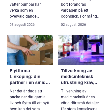
och effektiva
tid
vattenpumpar kan
bort förändras
lösningar
verka som en
vardagen på ett
överväldigande
ögonblick. För många i
uppgift, speciellt om
Mölndal blir första
03 augusti 2026
02 augusti 2026
man bor...
frågan:...
Flyttfirma
Tillverkning av
Linköping: din
medicinteknisk
partner i en smidig
utrustning krav,
flytt
kvalitet och
När det är dags att
Tillverkning av
precision
packa ner ditt gamla
medicinteknik är en
liv och flytta till ett nytt
värld där små detaljer
hem kan det vara
får stora konsekvenser.