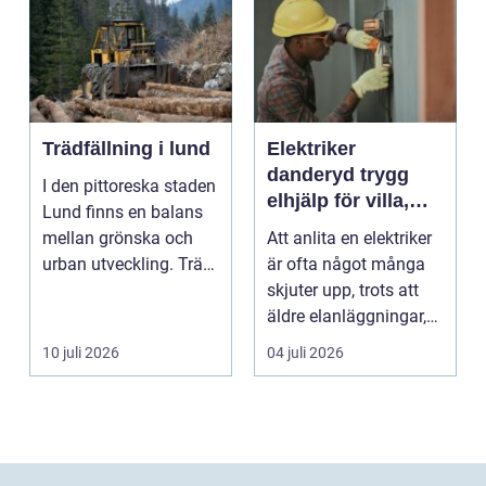
Trädfällning i lund
Elektriker
danderyd trygg
I den pittoreska staden
elhjälp för villa,
Lund finns en balans
lägenhet och
mellan grönska och
Att anlita en elektriker
företag
urban utveckling. Träd
är ofta något många
är inte bara ...
skjuter upp, trots att
äldre elanläggningar,
provisoris...
10 juli 2026
04 juli 2026