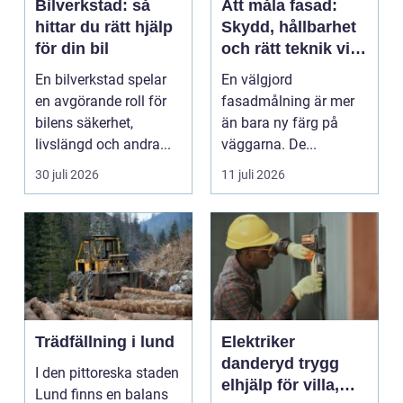
Bilverkstad: så
Att måla fasad:
hittar du rätt hjälp
Skydd, hållbarhet
för din bil
och rätt teknik vid
fasadmålning
En bilverkstad spelar
En välgjord
en avgörande roll för
fasadmålning är mer
bilens säkerhet,
än bara ny färg på
livslängd och andra...
väggarna. De...
30 juli 2026
11 juli 2026
Trädfällning i lund
Elektriker
danderyd trygg
I den pittoreska staden
elhjälp för villa,
Lund finns en balans