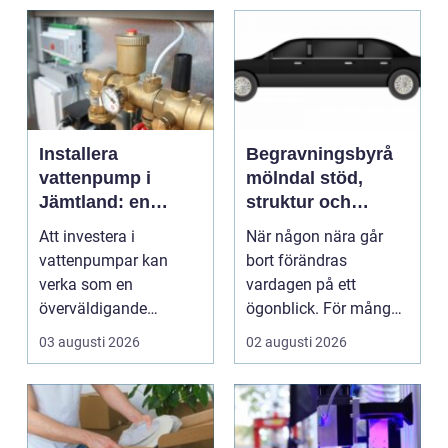
Installera
Begravningsbyrå
vattenpump i
mölndal stöd,
Jämtland: en
struktur och
guide till hållbara
omtanke i en svår
Att investera i
När någon nära går
och effektiva
tid
vattenpumpar kan
bort förändras
lösningar
verka som en
vardagen på ett
överväldigande
ögonblick. För många i
uppgift, speciellt om
Mölndal blir första
03 augusti 2026
02 augusti 2026
man bor...
frågan:...