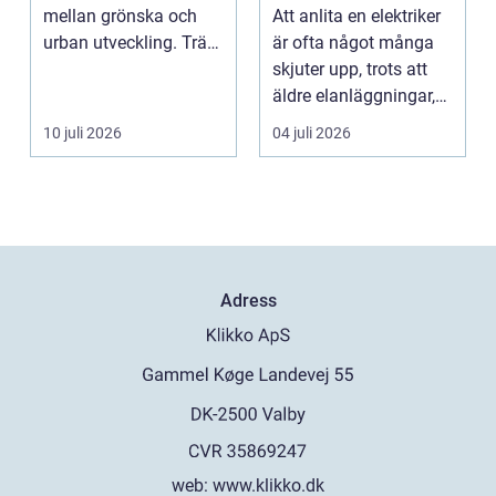
lägenhet och
mellan grönska och
Att anlita en elektriker
företag
urban utveckling. Träd
är ofta något många
är inte bara ...
skjuter upp, trots att
äldre elanläggningar,
provisoris...
10 juli 2026
04 juli 2026
Adress
web:
www.klikko.dk