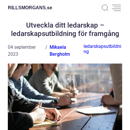
RILLSMORGANS.
se
Utveckla ditt ledarskap –
ledarskapsutbildning för framgång
ledarskapsutbildni
04 september
Mikaela
ng
2023
Bergholm