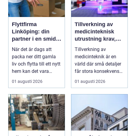
Flyttfirma
Tillverkning av
Linköping: din
medicinteknisk
partner i en smidig
utrustning krav,
flytt
kvalitet och
När det är dags att
Tillverkning av
precision
packa ner ditt gamla
medicinteknik är en
liv och flytta till ett nytt
värld där små detaljer
hem kan det vara
får stora konsekvenser.
&ou...
En liten avvikels...
01 augusti 2026
01 augusti 2026