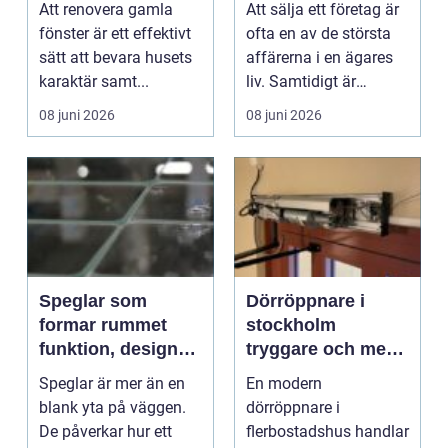
Att renovera gamla
Att sälja ett företag är
fönster är ett effektivt
ofta en av de största
sätt att bevara husets
affärerna i en ägares
karaktär samt...
liv. Samtidigt är
processen kom...
08 juni 2026
08 juni 2026
Speglar som
Dörröppnare i
formar rummet
stockholm
funktion, design
tryggare och mer
och smarta val
tillgängliga entréer
Speglar är mer än en
En modern
blank yta på väggen.
dörröppnare i
De påverkar hur ett
flerbostadshus handlar