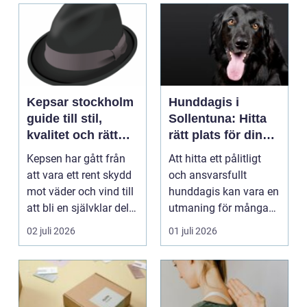
Kepsar stockholm
Hunddagis i
guide till stil,
Sollentuna: Hitta
kvalitet och rätt
rätt plats för din
passform
hund
Kepsen har gått från
Att hitta ett pålitligt
att vara ett rent skydd
och ansvarsfullt
mot väder och vind till
hunddagis kan vara en
att bli en självklar del
utmaning för många
av var...
h...
02 juli 2026
01 juli 2026