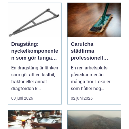
Dragstång:
Carutcha
nyckelkomponente
städfirma
n som gör tunga
professionell
transporter säkra
lokalvård för
En dragstång är länken
En ren arbetsplats
företag i linköping
som gör att en lastbil,
påverkar mer än
traktor eller annat
många tror. Lokaler
dragfordon k...
som håller hög
städkvalitet ger
03 juni 2026
02 juni 2026
friskare meda...