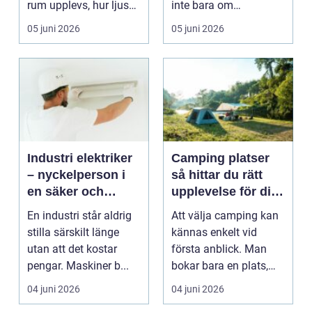
rum upplevs, hur ljuset
inte bara om
rör sig och hu...
bekvämlighet. Den
05 juni 2026
05 juni 2026
påverkar trygghet, til...
Industri elektriker
Camping platser
– nyckelperson i
så hittar du rätt
en säker och
upplevelse för din
effektiv produktion
semester
En industri står aldrig
Att välja camping kan
stilla särskilt länge
kännas enkelt vid
utan att det kostar
första anblick. Man
pengar. Maskiner b...
bokar bara en plats,
parkerar och njuter...
04 juni 2026
04 juni 2026