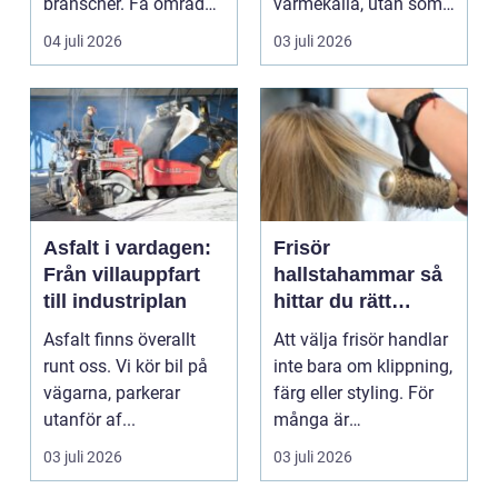
branscher. Få områden
värmekälla, utan som
kombinerar så ...
en del av vardagen. I
04 juli 2026
03 juli 2026
mång...
Asfalt i vardagen:
Frisör
Från villauppfart
hallstahammar så
till industriplan
hittar du rätt
salong för stil,
Asfalt finns överallt
Att välja frisör handlar
kvalitet och
runt oss. Vi kör bil på
inte bara om klippning,
omtanke
vägarna, parkerar
färg eller styling. För
utanför af...
många är
frisörbesöket lika...
03 juli 2026
03 juli 2026