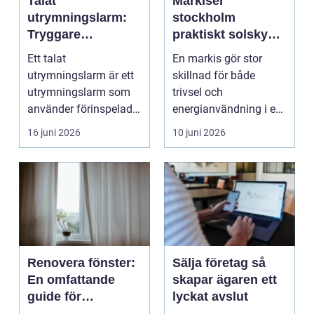
Talat
Markiser
utrymningslarm:
stockholm
Tryggare
praktiskt solskydd
utrymning med
och smart
Ett talat
En markis gör stor
tydliga
investering
utrymningslarm är ett
skillnad för både
röstmeddelanden
utrymningslarm som
trivsel och
använder förinspelade
energianvändning i en
eller direkt...
bostad eller på ett
16 juni 2026
10 juni 2026
kontor. G...
Renovera fönster:
Sälja företag så
En omfattande
skapar ägaren ett
guide för
lyckat avslut
bostadsägare