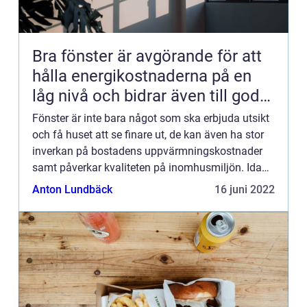
Bra fönster är avgörande för att
hålla energikostnaderna på en
låg nivå och bidrar även till god
inomhusmiljö
Fönster är inte bara något som ska erbjuda utsikt
och få huset att se finare ut, de kan även ha stor
inverkan på bostadens uppvärmningskostnader
samt påverkar kvaliteten på inomhusmiljön. Idag
finns det mängder av olika fönstermodeller att
Anton Lundbäck
16 juni 2022
välja på n...