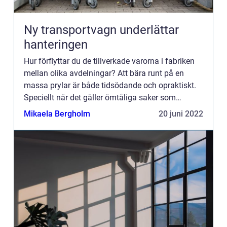
Ny transportvagn underlättar
hanteringen
Hur förflyttar du de tillverkade varorna i fabriken
mellan olika avdelningar? Att bära runt på en
massa prylar är både tidsödande och opraktiskt.
Speciellt när det gäller ömtåliga saker som
glasskivor eller skrymmande saker som järnplåtar.
Mikaela Bergholm
20 juni 2022
Det du beh...