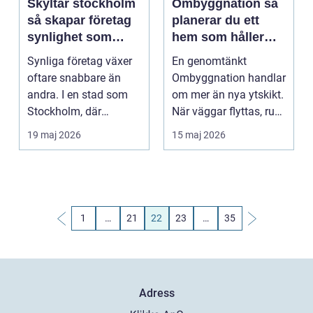
Skyltar stockholm
Ombyggnation så
så skapar företag
planerar du ett
synlighet som
hem som håller
märks
över tid
Synliga företag växer
En genomtänkt
oftare snabbare än
Ombyggnation handlar
andra. I en stad som
om mer än nya ytskikt.
Stockholm, där
När väggar flyttas, rum
konkurrensen om
byggs till eller p...
19 maj 2026
15 maj 2026
människ...
1
…
21
22
23
…
35
Adress