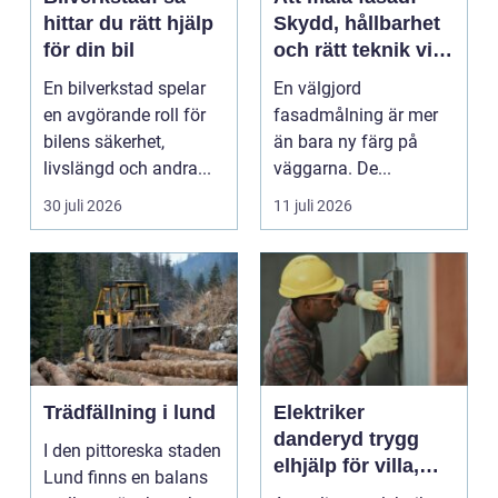
hittar du rätt hjälp
Skydd, hållbarhet
för din bil
och rätt teknik vid
fasadmålning
En bilverkstad spelar
En välgjord
en avgörande roll för
fasadmålning är mer
bilens säkerhet,
än bara ny färg på
livslängd och andra...
väggarna. De...
30 juli 2026
11 juli 2026
Trädfällning i lund
Elektriker
danderyd trygg
I den pittoreska staden
elhjälp för villa,
Lund finns en balans
lägenhet och