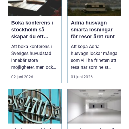
Boka konferens i
Adria husvagn –
stockholm så
smarta lösningar
skapar du ett
för resor året runt
lyckat möte
Att boka konferens i
Att köpa Adria
Sveriges huvudstad
husvagn lockar många
innebär stora
som vill ha friheten att
möjligheter, men också
resa när som helst
många val. Utbudet av
p&ar...
02 juni 2026
01 juni 2026
l...