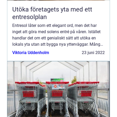
Utöka företagets yta med ett
entresolplan
Entresol låter som ett elegant ord, men det har
inget att göra med solens entré på våren. Istället
handlar det om ett genialiskt sätt att utöka en
lokals yta utan att bygga nya ytterväggar. Många
fabrikslokaler kan ha onödigt högt i tak. Om
Viktoria Uddenholm
23 juni 2022
företaget...