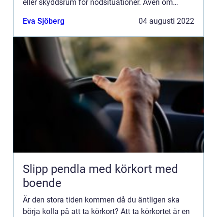
eller skyddsrum för nödsituationer. Även om
dessa är båda giltiga tillämpningar för
Eva Sjöberg
04 augusti 2022
modulbyggnader finns det många andra fördel...
Slipp pendla med körkort med
boende
Är den stora tiden kommen då du äntligen ska
börja kolla på att ta körkort? Att ta körkortet är en