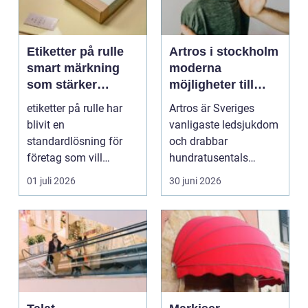
Etiketter på rulle
Artros i stockholm
smart märkning
moderna
som stärker
möjligheter till
varumärket
mindre smärta och
etiketter på rulle har
Artros är Sveriges
mer rörelse
blivit en
vanligaste ledsjukdom
standardlösning för
och drabbar
företag som vill
hundratusentals
kombinera effektiv
människor, många av
01 juli 2026
30 juni 2026
produktion ...
dem i Stock...