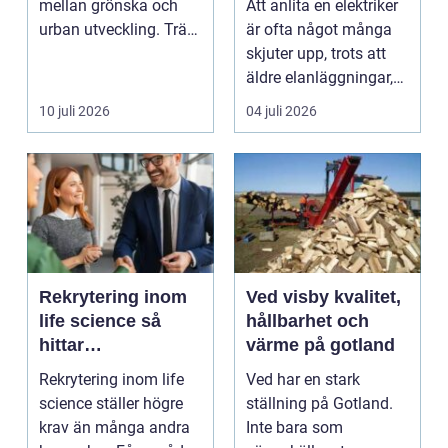
mellan grönska och
Att anlita en elektriker
företag
urban utveckling. Träd
är ofta något många
är inte bara ...
skjuter upp, trots att
äldre elanläggningar,
provisoris...
10 juli 2026
04 juli 2026
Rekrytering inom
Ved visby kvalitet,
life science så
hållbarhet och
hittar
värme på gotland
verksamheter rätt
Rekrytering inom life
Ved har en stark
kompetens
science ställer högre
ställning på Gotland.
krav än många andra
Inte bara som