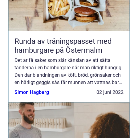
Runda av träningspasset med
hamburgare på Östermalm
Det är få saker som slår känslan av att sätta
tänderna i en hamburgare när man riktigt hungrig.
Den där blandningen av kött, bröd, grönsaker och
en härligt geggis sås får munnen att vattnas bara
av att tänka på hur gott det är med en burgare.
Simon Hagberg
02 juni 2022
Ibland ...