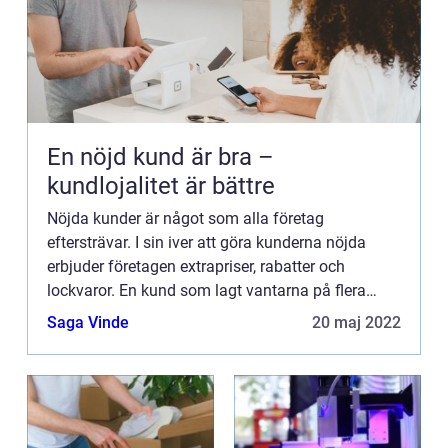
En nöjd kund är bra –
kundlojalitet är bättre
Nöjda kunder är något som alla företag
eftersträvar. I sin iver att göra kunderna nöjda
erbjuder företagen extrapriser, rabatter och
lockvaror. En kund som lagt vantarna på flera
paket kaffe till extrapris, lämnar butiken med en
Saga Vinde
20 maj 2022
belåten min. Det är d...