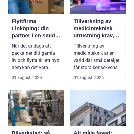
Flyttfirma
Tillverkning av
Linköping: din
medicinteknisk
partner i en smidig
utrustning krav,
flytt
kvalitet och
När det är dags att
Tillverkning av
precision
packa ner ditt gamla
medicinteknik är en
liv och flytta till ett nytt
värld där små detaljer
hem kan det vara
får stora konsekvenser.
&ou...
En liten avvikels...
01 augusti 2026
01 augusti 2026
Bilverkstad: så
Att måla fasad: