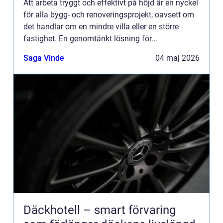
Att arbeta tryggt och effektivt på höjd är en nyckel
för alla bygg- och renoveringsprojekt, oavsett om
det handlar om en mindre villa eller en större
fastighet. En genomtänkt lösning för
byggställning örebro ger inte bara bättre
Saga Vinde
04 maj 2026
arbetsmiljö, utan spa...
Däckhotell – smart förvaring