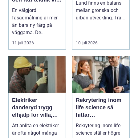
Lund finns en balans
fasadmålning
En välgjord
mellan grönska och
fasadmålning är mer
urban utveckling. Träd
än bara ny färg på
är inte bara ...
väggarna. De...
11 juli 2026
10 juli 2026
Elektriker
Rekrytering inom
danderyd trygg
life science så
elhjälp för villa,
hittar
lägenhet och
verksamheter rätt
Att anlita en elektriker
Rekrytering inom life
företag
kompetens
är ofta något många
science ställer högre