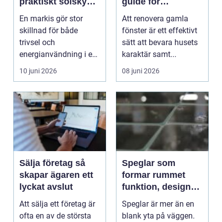
praktiskt solskydd
guide för
och smart
bostadsägare
En markis gör stor
Att renovera gamla
investering
skillnad för både
fönster är ett effektivt
trivsel och
sätt att bevara husets
energianvändning i en
karaktär samt...
bostad eller på ett
10 juni 2026
08 juni 2026
kontor. G...
Sälja företag så
Speglar som
skapar ägaren ett
formar rummet
lyckat avslut
funktion, design
och smarta val
Att sälja ett företag är
Speglar är mer än en
ofta en av de största
blank yta på väggen.