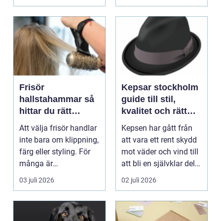
mång...
Frisör
Kepsar stockholm
hallstahammar så
guide till stil,
hittar du rätt
kvalitet och rätt
salong för stil,
passform
Att välja frisör handlar
Kepsen har gått från
kvalitet och
inte bara om klippning,
att vara ett rent skydd
omtanke
färg eller styling. För
mot väder och vind till
många är
att bli en självklar del
frisörbesöket lika...
av var...
03 juli 2026
02 juli 2026