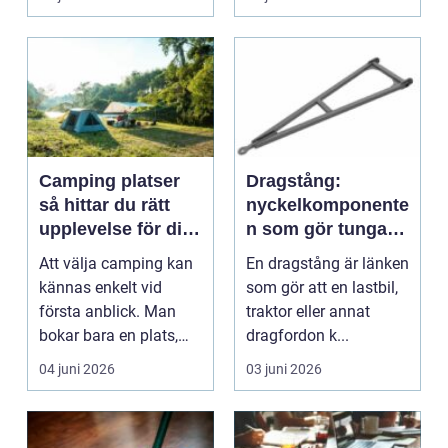
påverkar trygghet, til...
Camping platser
Dragstång:
så hittar du rätt
nyckelkomponente
upplevelse för din
n som gör tunga
semester
transporter säkra
Att välja camping kan
En dragstång är länken
kännas enkelt vid
som gör att en lastbil,
första anblick. Man
traktor eller annat
bokar bara en plats,
dragfordon k...
parkerar och njuter...
04 juni 2026
03 juni 2026