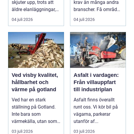
skjuter upp, trots att
krav än många andra
äldre elanläggningar,
branscher. Få områden
provisoris...
kombinerar så ...
04 juli 2026
04 juli 2026
Ved visby kvalitet,
Asfalt i vardagen:
hållbarhet och
Från villauppfart
värme på gotland
till industriplan
Ved har en stark
Asfalt finns överallt
ställning på Gotland.
runt oss. Vi kör bil på
Inte bara som
vägarna, parkerar
värmekälla, utan som
utanför af...
en del av vardagen. I
03 juli 2026
03 juli 2026