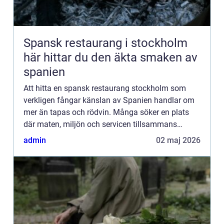
Spansk restaurang i stockholm
här hittar du den äkta smaken av
spanien
Att hitta en spansk restaurang stockholm som
verkligen fångar känslan av Spanien handlar om
mer än tapas och rödvin. Många söker en plats
där maten, miljön och servicen tillsammans
skapar en varm, livlig atmosfär. En kväll som
admin
02 maj 2026
påminner om Madrid elle...