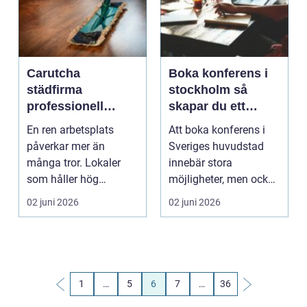
Carutcha
Boka konferens i
städfirma
stockholm så
professionell
skapar du ett
lokalvård för
lyckat möte
En ren arbetsplats
Att boka konferens i
företag i linköping
påverkar mer än
Sveriges huvudstad
många tror. Lokaler
innebär stora
som håller hög
möjligheter, men också
städkvalitet ger
många val. Utbudet av
02 juni 2026
02 juni 2026
friskare meda...
l...
1
…
5
6
7
…
36