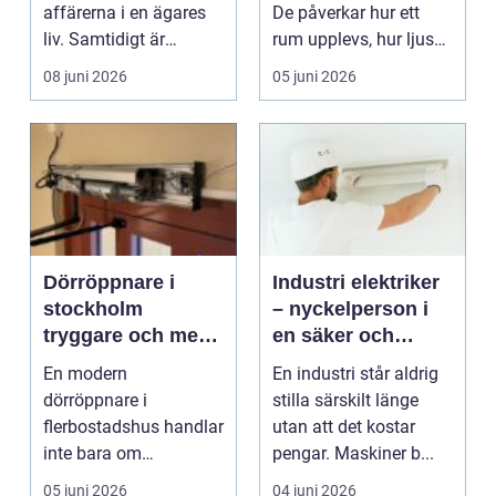
affärerna i en ägares
De påverkar hur ett
liv. Samtidigt är
rum upplevs, hur ljuset
processen kom...
rör sig och hu...
08 juni 2026
05 juni 2026
Dörröppnare i
Industri elektriker
stockholm
– nyckelperson i
tryggare och mer
en säker och
tillgängliga entréer
effektiv produktion
En modern
En industri står aldrig
dörröppnare i
stilla särskilt länge
flerbostadshus handlar
utan att det kostar
inte bara om
pengar. Maskiner b...
bekvämlighet. Den
05 juni 2026
04 juni 2026