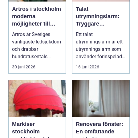
Artros i stockholm
Talat
moderna
utrymningslarm:
möjligheter till
Tryggare
mindre smärta och
utrymning med
Artros är Sveriges
Ett talat
mer rörelse
tydliga
vanligaste ledsjukdom
utrymningslarm är ett
röstmeddelanden
och drabbar
utrymningslarm som
hundratusentals
använder förinspelade
människor, många av
eller direkt...
30 juni 2026
16 juni 2026
dem i Stock...
Markiser
Renovera fönster:
stockholm
En omfattande