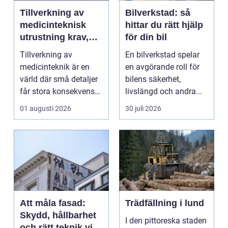
Tillverkning av
Bilverkstad: så
medicinteknisk
hittar du rätt hjälp
utrustning krav,
för din bil
kvalitet och
Tillverkning av
En bilverkstad spelar
precision
medicinteknik är en
en avgörande roll för
värld där små detaljer
bilens säkerhet,
får stora konsekvenser.
livslängd och andra...
En liten avvikels...
01 augusti 2026
30 juli 2026
Att måla fasad:
Trädfällning i lund
Skydd, hållbarhet
I den pittoreska staden
och rätt teknik vid