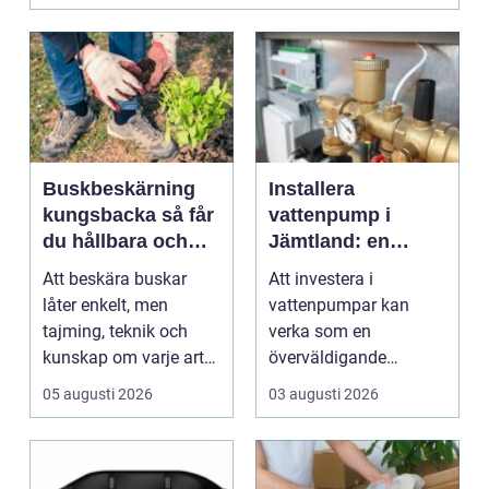
Buskbeskärning
Installera
kungsbacka så får
vattenpump i
du hållbara och
Jämtland: en
vackra buskar året
guide till hållbara
Att beskära buskar
Att investera i
runt
och effektiva
låter enkelt, men
vattenpumpar kan
lösningar
tajming, teknik och
verka som en
kunskap om varje arts
överväldigande
behov avgör
uppgift, speciellt om
05 augusti 2026
03 augusti 2026
resultate...
man bor...