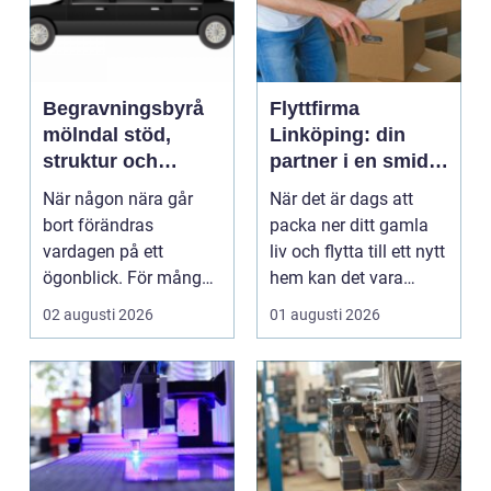
Begravningsbyrå
Flyttfirma
mölndal stöd,
Linköping: din
struktur och
partner i en smidig
omtanke i en svår
flytt
När någon nära går
När det är dags att
tid
bort förändras
packa ner ditt gamla
vardagen på ett
liv och flytta till ett nytt
ögonblick. För många i
hem kan det vara
Mölndal blir första
&ou...
02 augusti 2026
01 augusti 2026
frågan:...