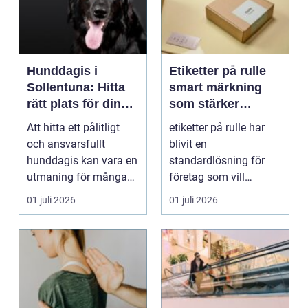
Hunddagis i
Etiketter på rulle
Sollentuna: Hitta
smart märkning
rätt plats för din
som stärker
hund
varumärket
Att hitta ett pålitligt
etiketter på rulle har
och ansvarsfullt
blivit en
hunddagis kan vara en
standardlösning för
utmaning för många
företag som vill
h...
kombinera effektiv
01 juli 2026
01 juli 2026
produktion ...