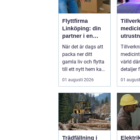
Flyttfirma
Tillver
Linköping: din
medici
partner i en
utrustning
smidig flytt
kvalite
När det är dags att
Tillverkn
precis
packa ner ditt
medicint
gamla liv och flytta
värld dä
till ett nytt hem kan
detaljer 
det vara &ou...
konsekve
01 augusti 2026
01 august
liten avvi
Trädfällning i
Elektri