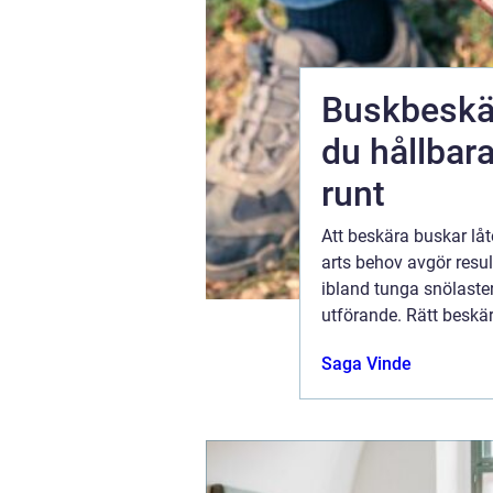
Buskbeskärn
du hållbar
 tid
runt
. För många
Att beskära buskar låt
yrå Mölndal
arts behov avgör resul
ässiga, så
ibland tunga snölaster,
ledning,
utförande. Rätt beskär
na före...
trädgård som är lättare 
ugusti 2026
Saga Vinde