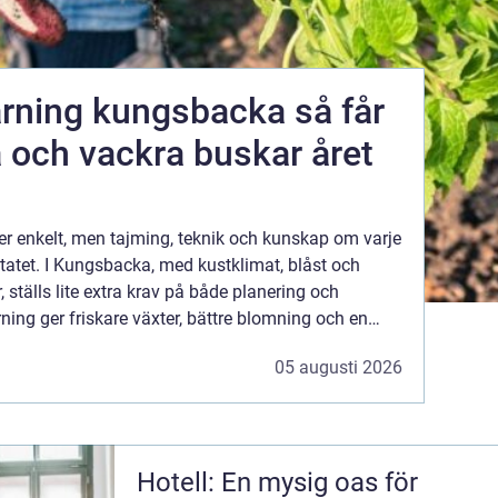
ing kungsbacka så får
a och vackra buskar året
er enkelt, men tajming, teknik och kunskap om varje
tatet. I Kungsbacka, med kustklimat, blåst och
 ställs lite extra krav på både planering och
ning ger friskare växter, bättre blomning och en
att sköta över tid. Fel snitt vid fel tidpu...
05 augusti 2026
Hotell: En mysig oas för