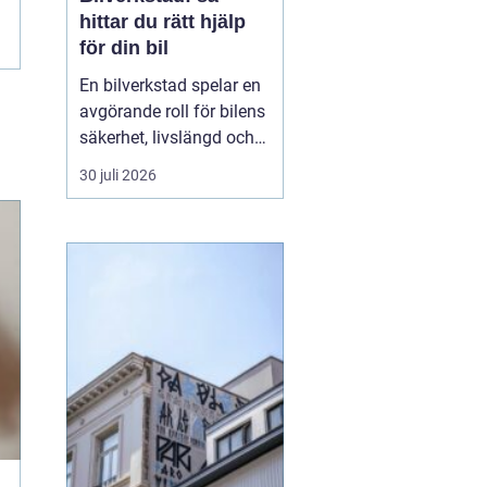
hittar du rätt hjälp
för din bil
En bilverkstad spelar en
avgörande roll för bilens
säkerhet, livslängd och
andrahandsvärde. Ändå
30 juli 2026
väntar många tills en
varningslampa tänds
eller bilen börjar låta
konstigt innan de sö...