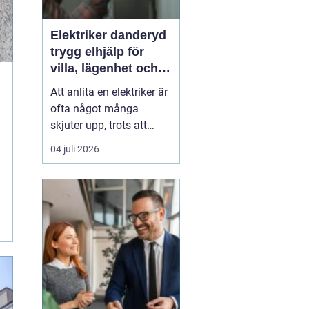
Elektriker danderyd
trygg elhjälp för
villa, lägenhet och
företag
Att anlita en elektriker är
ofta något många
skjuter upp, trots att
äldre elanläggningar,
04 juli 2026
provisoriska lösningar
och felkopplade uttag
kan innebära stora
risker. I Danderyd finns
många villor och
bostäder från olika
tidsperioder, vilket gör
elanläggn...