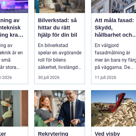
kning av
Bilverkstad: så
Att måla fasad:
nteknisk
hittar du rätt
Skydd,
 krav,
hjälp för din bil
hållbarhet och
t och
rätt teknik vid
ing av
En bilverkstad
En välgjord
ion
fasadmålning
eknik är en
spelar en avgörande
fasadmålning är
r små
roll för bilens
mer än bara ny fär
får stora
säkerhet, livslängd
på väggarna. De...
nser. En
och andra...
i 2026
30 juli 2026
11 juli 2026
kels...
ker
Rekrytering
Ved visby