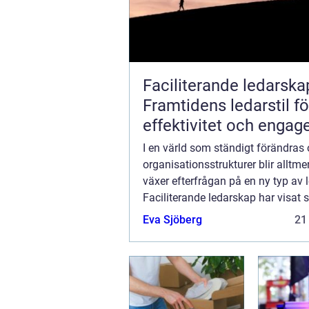
Faciliterande ledarska
Framtidens ledarstil f
effektivitet och enga
I en värld som ständigt förändras
organisationsstrukturer blir alltmer
växer efterfrågan på en ny typ av 
Faciliterande ledarskap har visat 
effektiv ledarstil för at...
Eva Sjöberg
21