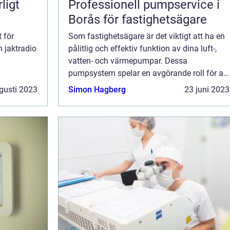
ligt
Professionell pumpservice i
Borås för fastighetsägare
 för
Som fastighetsägare är det viktigt att ha en
n jaktradio
pålitlig och effektiv funktion av dina luft-,
vatten- och värmepumpar. Dessa
pumpsystem spelar en avgörande roll för att
n är ...
skapa en behaglig inomhusmiljö och för att
gusti 2023
Simon Hagberg
23 juni 2023
...