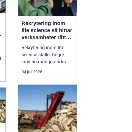
Rekrytering inom
life science så hittar
verksamheter rätt
kompetens
Rekrytering inom life
science ställer högre
g
krav än många andra
branscher. Få områden
04 juli 2026
kombinerar så mycket
regler, forskning, kvalitet
och affärsnytta på
samma gång. När en
felrekrytering kan
påverka både patienters
säkerhet och bolagets
framtid behö...