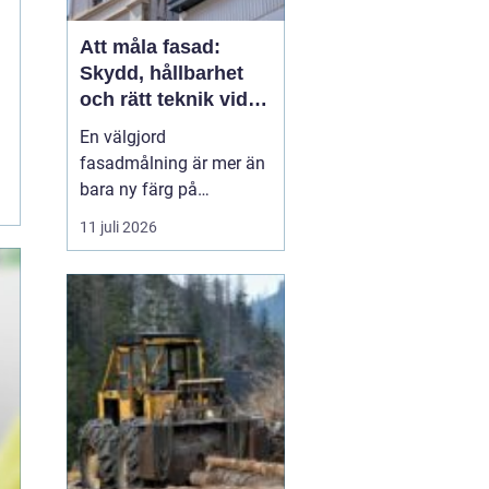
Att måla fasad:
Skydd, hållbarhet
och rätt teknik vid
fasadmålning
En välgjord
fasadmålning är mer än
bara ny färg på
väggarna. Den fungerar
11 juli 2026
som ett skyddande skal
runt huset, minskar
risken för fuktskador och
ger samtidigt hela
fastigheten ett lyft. När
målningen...