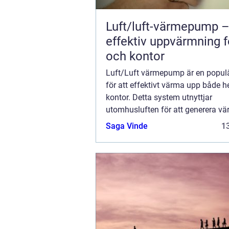
Luft/luft-värmepump 
effektiv uppvärmning 
och kontor
Luft/Luft värmepump är en populä
för att effektivt värma upp både 
kontor. Detta system utnyttjar
utomhusluften för att generera v
inomhus, vilket är både kostnadseff
Saga Vinde
13