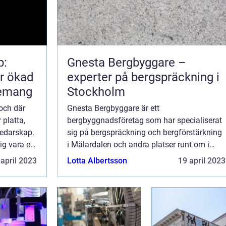
p:
Gnesta Bergbyggare –
ör ökad
experter på bergspräckning i
gemang
Stockholm
 och där
Gnesta Bergbyggare är ett
 platta,
bergbyggnadsföretag som har specialiserat
ledarskap.
sig på bergspräckning och bergförstärkning
sig vara en
i Mälardalen och andra platser runt om i
Sverige. Med över 25 år i branschen har
 april 2023
Lotta Albertsson
19 april 2023
företa...