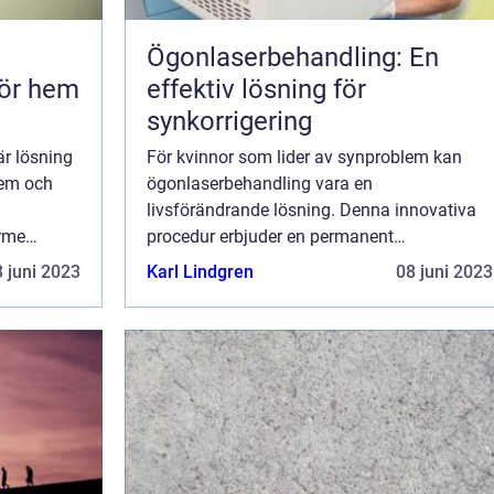
–
Ögonlaserbehandling: En
för hem
effektiv lösning för
synkorrigering
r lösning
För kvinnor som lider av synproblem kan
hem och
ögonlaserbehandling vara en
livsförändrande lösning. Denna innovativa
ärme
procedur erbjuder en permanent
ektivt ...
synkorrigering och kan eliminera behovet av
 juni 2023
Karl Lindgren
08 juni 2023
glasögon eller kontaktlinser. I den...