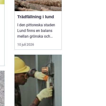
Trädfällning i lund
I den pittoreska staden
Lund finns en balans
mellan grönska och
urban utveckling. Träd är
10 juli 2026
inte bara en
framträdande del av
stadsbilden, men spelar
också en viktig roll för
miljön. Ofta kan det
dock bli nödvändigt att
fälla träd, antingen för
att de b...