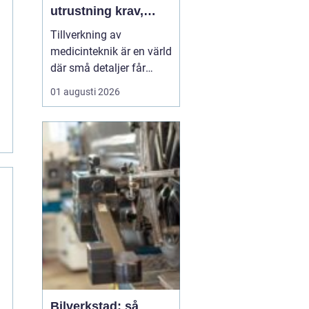
utrustning krav,
kvalitet och
Tillverkning av
precision
medicinteknik är en värld
där små detaljer får
stora konsekvenser. En
01 augusti 2026
liten avvikelse i en
komponent kan påverka
hur en hel apparat
fungerar, och i
förlängningen
patientens säkerhet.
Därför kombinerar
moderna verkstäder
avancerad tekn...
Bilverkstad: så